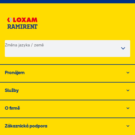
Změna jazyka / země
Pronájem
Služby
O firmě
Zákaznická podpora