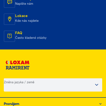
Napište nám
Lokace
Kde nás najdete
FAQ
Často kladené otázky
Změna jazyka / země
Pronájem