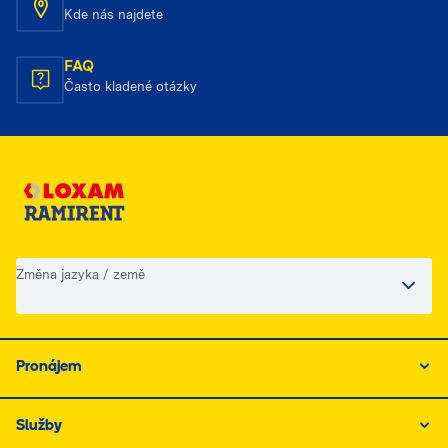
Kde nás najdete
FAQ
Často kladené otázky
Změna jazyka / země
Pronájem
Služby