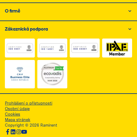
O firmě
Zákaznická podpora
Link do dokumentu PDF z certyfikatem ISO 1, otwiera s
Link do dokumentu PDF z certyfikatem I
Link do dokumentu PDF z
Link do dokumentu PDF z certyfikatem Business Elite, 
Prohlášení o přístupnosti
Osobní údaje
Cookies
Mapa stránek
Copyright © 2026 Ramirent