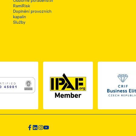
Odborné poradenství
RamiRisk
Doplnění provozních
kapalin
Služby
1, otwiera się w nowej karcie
PDF z certyfikatem ISO 2, otwiera się w nowej karcie
Link do dokumentu PDF z certyfikatem ISO 3, otwiera s
Link 