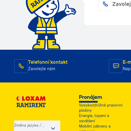
Zavole
Telefonní kontakt
E-m
Zavolejte nám
Nap
Pronájem
Vysokozdvižné pracovní
plošiny
Energie, topení a
osvětlení
Změna jazyka /
Mobilní zábrany a
země