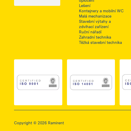
oplocení
Lešení
Kontejnery a mobilní WC
Malá mechanizace
Stavební výtahy a
zdvihací zařízení
Ruční nářadí
Zahradní technika
Těžká stavební technika
Link do dokumentu PDF z certyfikatem ISO 
Link do dokumentu 
Copyright © 2026 Ramirent