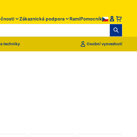
ečnosti
Zákaznická podpora
RamiPomocník
a techniky
Osobní vyzvednutí