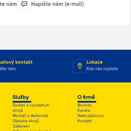
jte nám
Napište nám (e-mail)
ailový kontakt
Lokace
ište nám
Kde nás najdete
Služby
O firmě
Dodání a vyzvednutí
Novinky
strojů
Kariéra
Montáž a demontáž
Naše půjčovny
Obsluha strojů
Kontakt
Zaškolení