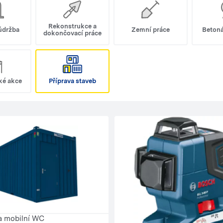
Rekonstrukce a
 údržba
Zemní práce
Betoná
dokončovací práce
ké akce
Příprava staveb
a mobilní WC