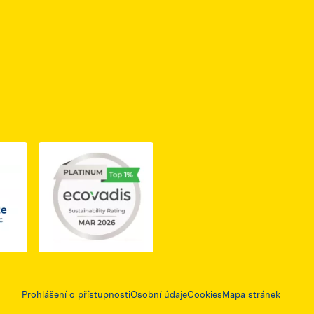
ię w nowej karcie
do dokumentu PDF z certyfikatem Business Elite, otwiera się 
Prohlášení o přístupnosti
Osobní údaje
Cookies
Mapa stránek