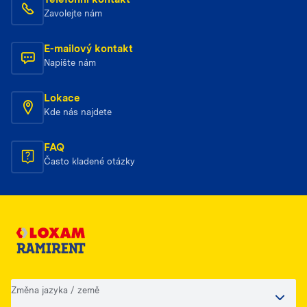
Zavolejte nám
E-mailový kontakt
Napište nám
Lokace
Kde nás najdete
FAQ
Často kladené otázky
Změna jazyka / země