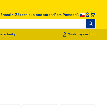
ečnosti
Zákaznická podpora
RamiPomocník
a techniky
Osobní vyzvednutí