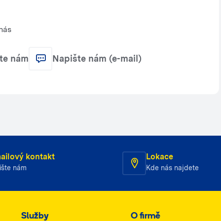
nás
jte nám
Napište nám (e-mail)
ailový kontakt
Lokace
ište nám
Kde nás najdete
Služby
O firmě