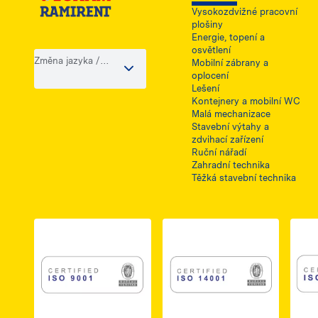
Vysokozdvižné pracovní
plošiny
Energie, topení a
osvětlení
Změna jazyka /
Mobilní zábrany a
země
oplocení
Lešení
Kontejnery a mobilní WC
Malá mechanizace
Stavební výtahy a
zdvihací zařízení
Ruční nářadí
Zahradní technika
Těžká stavební technika
Link do dokumentu PDF z certyfikatem ISO 
Link do dokumentu 