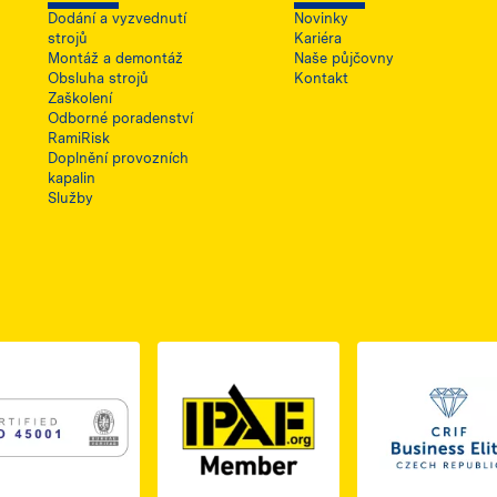
Dodání a vyzvednutí
Novinky
strojů
Kariéra
Montáž a demontáž
Naše půjčovny
Obsluha strojů
Kontakt
Zaškolení
Odborné poradenství
RamiRisk
Doplnění provozních
kapalin
Služby
1, otwiera się w nowej karcie
PDF z certyfikatem ISO 2, otwiera się w nowej karcie
Link do dokumentu PDF z certyfikatem ISO 3, otwiera s
Link 