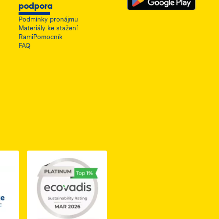
podpora
Podmínky pronájmu
Materiály ke stažení
RamiPomocník
FAQ
ię w nowej karcie
do dokumentu PDF z certyfikatem Business Elite, otwiera się 