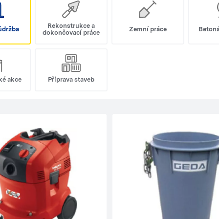
Rekonstrukce a
 údržba
Zemní práce
Betoná
dokončovací práce
ké akce
Příprava staveb