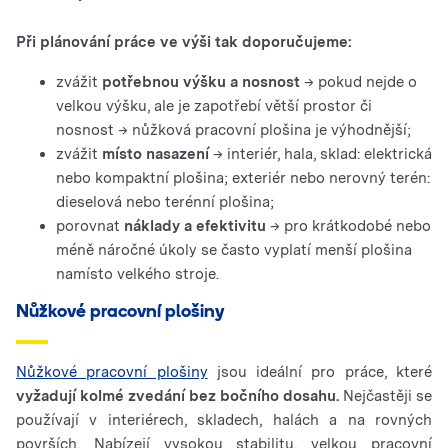
Při plánování práce ve výši tak doporučujeme:
zvážit
potřebnou výšku a nosnost
→ pokud nejde o
velkou výšku, ale je zapotřebí větší prostor či
nosnost → nůžková pracovní plošina je výhodnější;
zvážit
místo nasazení
→ interiér, hala, sklad: elektrická
nebo kompaktní plošina; exteriér nebo nerovný terén:
dieselová nebo terénní plošina;
porovnat
náklady a efektivitu
→ pro krátkodobé nebo
méně náročné úkoly se často vyplatí menší plošina
namísto velkého stroje.
Nůžkové pracovní plošiny
Nůžkové pracovní plošiny
jsou ideální pro práce, které
vyžadují kolmé zvedání bez bočního dosahu.
Nejčastěji se
používají v interiérech, skladech, halách a na rovných
površích. Nabízejí vysokou stabilitu, velkou pracovní