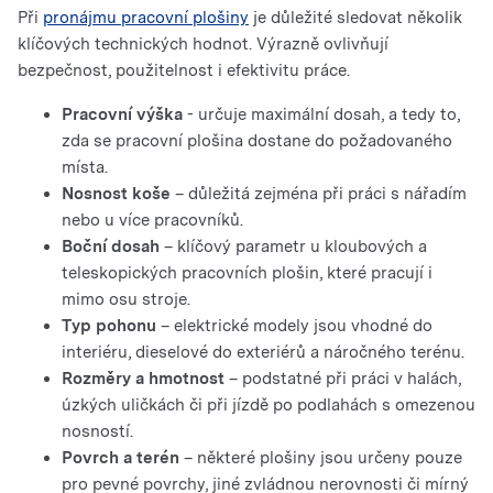
Při
pronájmu pracovní plošiny
je důležité sledovat několik
klíčových technických hodnot. Výrazně ovlivňují
bezpečnost, použitelnost i efektivitu práce.
Pracovní výška
- určuje maximální dosah, a tedy to,
zda se pracovní plošina dostane do požadovaného
místa.
Nosnost koše
– důležitá zejména při práci s nářadím
nebo u více pracovníků.
Boční dosah
– klíčový parametr u kloubových a
teleskopických pracovních plošin, které pracují i ​​
mimo osu stroje.
Typ pohonu
– elektrické modely jsou vhodné do
interiéru, dieselové do exteriérů a náročného terénu.
Rozměry a hmotnost
– podstatné při práci v halách,
úzkých uličkách či při jízdě po podlahách s omezenou
nosností.
Povrch a terén
– některé plošiny jsou určeny pouze
pro pevné povrchy, jiné zvládnou nerovnosti či mírný