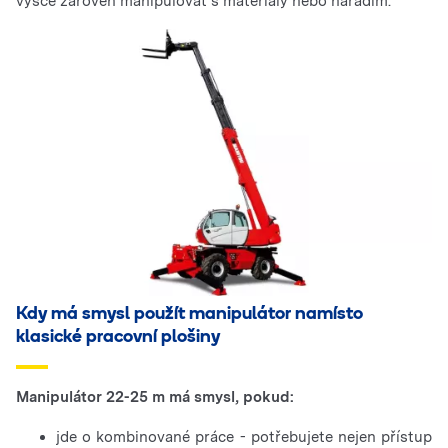
výšce zároveň manipulovat s materiály nebo nářadím.
Kdy má smysl použít manipulátor namísto
klasické pracovní plošiny
Manipulátor 22-25 m má smysl, pokud:
jde o kombinované práce - potřebujete nejen přístup