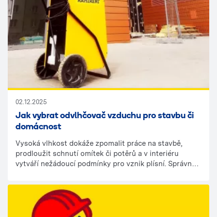
02.12.2025
Jak vybrat odvlhčovač vzduchu pro stavbu či
domácnost
Vysoká vlhkost dokáže zpomalit práce na stavbě,
prodloužit schnutí omítek či potěrů a v interiéru
vytváří nežádoucí podmínky pro vznik plísní. Správně
zvolený odvlhčovač výrazně zkracuje čas vysoušení a
pomáhá předejít problémům, které by jinak mohly
poškodit materiály nebo prodloužit plánované práce.
Klíčem je vybrat zařízení podle typu prostoru, rozsahu
vlhkosti a požadované rychlosti vysoušení.