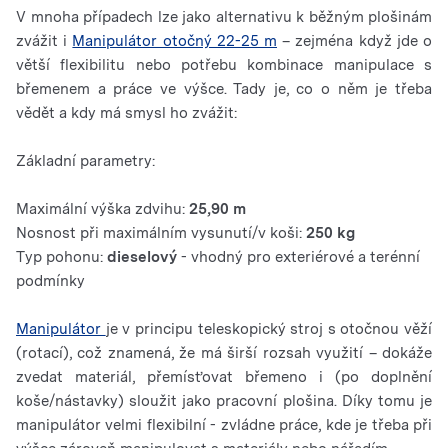
V mnoha případech lze jako alternativu k běžným plošinám
zvážit i
Manipulátor otočný 22-25 m
– zejména když jde o
větší flexibilitu nebo potřebu kombinace manipulace s
břemenem a práce ve výšce. Tady je, co o něm je třeba
vědět a kdy má smysl ho zvážit:
Základní parametry:
Maximální výška zdvihu:
25,90 m
Nosnost při maximálním vysunutí/v koši:
250 kg
Typ pohonu:
dieselový
- vhodný pro exteriérové ​​a terénní
podmínky
Manipulátor
je v principu teleskopický stroj s otočnou věží
(rotací), což znamená, že má širší rozsah využití – dokáže
zvedat materiál, přemísťovat břemeno i (po doplnění
koše/nástavky) sloužit jako pracovní plošina. Díky tomu je
manipulátor velmi flexibilní - zvládne práce, kde je třeba při