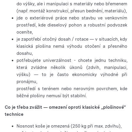
do výšky, ale i manipulaci s materiály nebo břemenem
(např. montáž konstrukcí, přesun bednění, materiálu),
jde o exteriérové ​​práce nebo stavbu ve venkovním
prostředí, kde dieselový pohon a robustní podvozek
oceníte,
je zapotřebí otočný dosah / rotace — v situacích, kdy
klasická plošina nemá výhodu otočení a přesného
dosahu,
potřebujete univerzálnost - chcete jednu techniku,
která zvládne několik úkonů (zdvih, manipulaci,
výšku) — to je často ekonomicky výhodné při
pronájmu,
prostředí s terénem nebo nerovným povrchem, kde
běžné plošiny nemusí být stabilní.
Co je třeba zvážit — omezení oproti klasické „plošinové“
technice
Nosnost koše je omezená (250 kg při max. zdvihu),