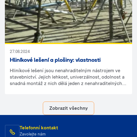
27.08.2024
Hliníkové lešení a plošiny: vlastnosti
Hliníkové lešení jsou nenahraditelným nástrojem ve
stavebnictví. Jejich lehkost, univerzálnost, odolnost a
snadná montáž z nich dělá jeden z nenahraditelných
nástrojů na stavbě. Ověřte si, proč stojí za to zahrnout
jejich použití do vašeho projektu.
Zobrazit všechny
Telefonní kontakt
Zavolejte nám