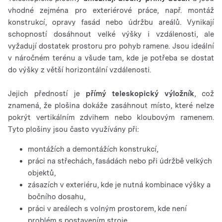
vhodné zejména pro exteriérové ​​práce, např. montáž
konstrukcí, opravy fasád nebo údržbu areálů. Vynikají
schopností dosáhnout velké výšky i vzdálenosti, ale
vyžadují dostatek prostoru pro pohyb ramene. Jsou ideální
v náročném terénu a všude tam, kde je potřeba se dostat
do výšky z větší horizontální vzdálenosti.
Jejich předností je
přímý teleskopický výložník
, což
znamená, že plošina dokáže zasáhnout místo, které nelze
pokrýt vertikálním zdvihem nebo kloubovým ramenem.
Tyto plošiny jsou často využívány při:
montážích a demontážích konstrukcí,
práci na střechách, fasádách nebo při údržbě velkých
objektů,
zásazích v exteriéru, kde je nutná kombinace výšky a
bočního dosahu,
práci v areálech s volným prostorem, kde není
problém s postavením stroje.