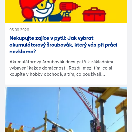
05.06.2026
Nekupujte zajíce v pytli: Jak vybrat
akumulátorový šroubovák, který vás při práci
nezklame?
Akumulátorový šroubovák dnes patří k základnímu
vybavení každé domácnosti. Rozdíl mezi tím, co si
koupíte v hobby obchodě, a tím, co používají
profesionálové na stavbě, však zjistíte až ve chvíli, kdy
se pustíte do práce.