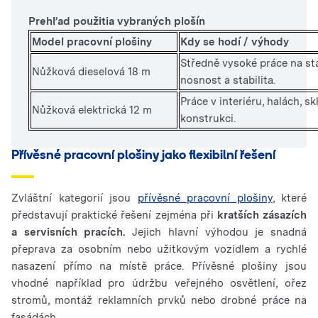
Prehľad použitia vybraných plošín
Model pracovní plošiny
Kdy se hodí / výhody
Středně vysoké práce na sta
Nůžková dieselová 18 m
nosnost a stabilita.
Práce v interiéru, halách, s
Nůžková elektrická 12 m
konstrukci.
Přívěsné pracovní plošiny jako flexibilní řešení
Zvláštní kategorií jsou
přívěsné pracovní plošiny
, které
představují praktické řešení zejména při
kratších zásazích
a servisních pracích.
Jejich hlavní výhodou je snadná
přeprava za osobním nebo užitkovým vozidlem a rychlé
nasazení přímo na místě práce. Přívěsné plošiny jsou
vhodné například pro údržbu veřejného osvětlení, ořez
stromů, montáž reklamních prvků nebo drobné práce na
fasádách.