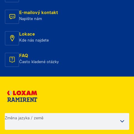
E-mailový kontakt
Napište nám
Lokace
Kde nás najdete
FAQ
Často kladené otázky
Změna jazyka / země