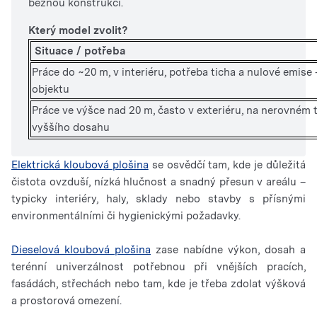
běžnou konstrukci.
Který model zvolit?
Situace / potřeba
Práce do ~20 m, v interiéru, potřeba ticha a nulové emise 
objektu
Práce ve výšce nad 20 m, často v exteriéru, na nerovném 
vyššího dosahu
Elektrická kloubová plošina
se osvědčí tam, kde je důležitá
čistota ovzduší, nízká hlučnost a snadný přesun v areálu –
typicky interiéry, haly, sklady nebo stavby s přísnými
environmentálními či hygienickými požadavky.
Dieselová kloubová plošina
zase nabídne výkon, dosah a
terénní univerzálnost potřebnou při vnějších pracích,
fasádách, střechách nebo tam, kde je třeba zdolat výšková
a prostorová omezení.