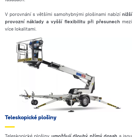
V porovnání s většími samohybnými plošinami nabízí
nižší
provozní náklady a vyšší flexibilitu při přesunech
mezi
více lokalitami.
Teleskopické plošiny
Teleskopické plošiny
umožňují dlouhý přímý dosah
a jsou