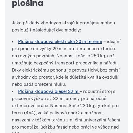
plošina
Jako příklady vhodných strojů k pronájmu mohou
posloužit následující dva modely:
Plošina kloubová elektrická 20 m terénní
– ideální
pro práce do výšky 20 m v interiéru nebo exteriéru
na rovných površích. Nosnost koše je 250 kg, což
umožňuje bezpečný transport pracovníka a nářadí.
Díky elektrickému pohonu je provoz tichý, bez emisí
a vhodný do prostor, kde je důležitá kvalita ovzduší
nebo padá omezení hluku.
Plošina kloubová diesel 32 m
– robustní stroj s
pracovní výškou až 32 m, určený pro náročné
exteriérové ​​práce. Nosnost koše 230 kg, typ kol pro
terén (4×4), velká palivová nádrž a možnost
nasazení v těžkém terénu z ní činí univerzální řešení
pro montáže, údržbu fasád nebo práci ve výšce nad