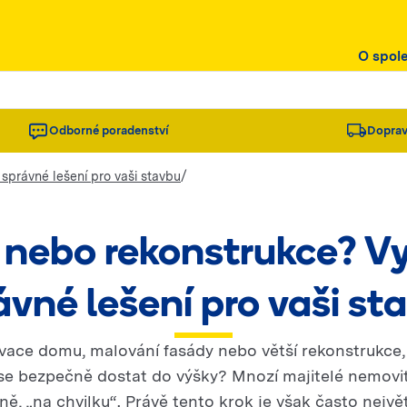
O spol
Odborné poradenství
Doprav
/
správné lešení pro vaši stavbu
nebo rekonstrukce? Vy
ávné lešení pro vaši st
vace domu, malování fasády nebo větší rekonstrukce, d
 se bezpečně dostat do výšky? Mnozí majitelé nemovito
vně, „na chvilku“. Právě tento krok je však často nejvě