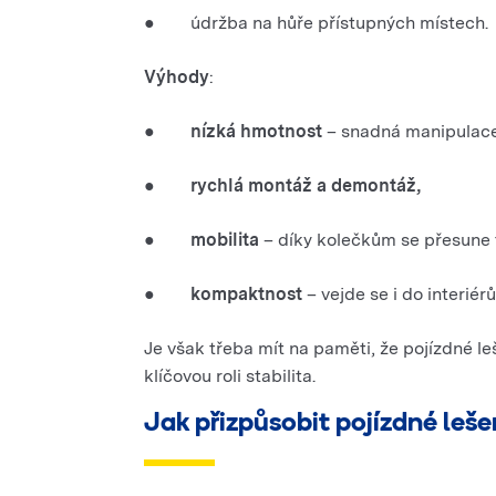
● údržba na hůře přístupných místech.
Výhody
:
●
nízká hmotnost
– snadná manipulace 
●
rychlá montáž a demontáž,
●
mobilita
– díky kolečkům se přesune 
●
kompaktnost
– vejde se i do interiérů
Je však třeba mít na paměti, že pojízdné le
klíčovou roli stabilita.
Jak přizpůsobit pojízdné leš