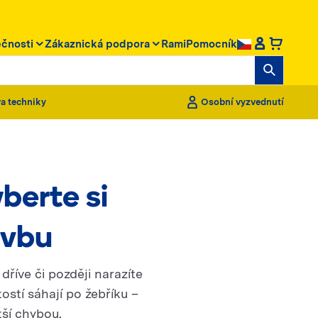
ečnosti
Zákaznická podpora
RamiPomocník
a techniky
Osobní vyzvednutí
berte si
avbu
říve či později narazíte
stí sáhají po žebříku –
tší chybou.