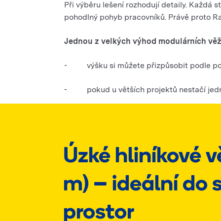
Při výběru lešení rozhodují detaily. Každá s
pohodlný pohyb pracovníků. Právě proto Ra
Jednou z velkých výhod modulárních věží je
- výšku si můžete přizpůsobit podle potře
- pokud u větších projektů nestačí jedna v
Úzké hliníkové vě
m) – ideální do 
prostor