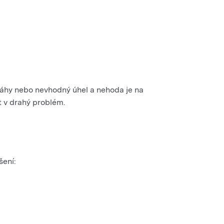
ováhy nebo nevhodný úhel a nehoda je na
t v drahý problém.
šení: