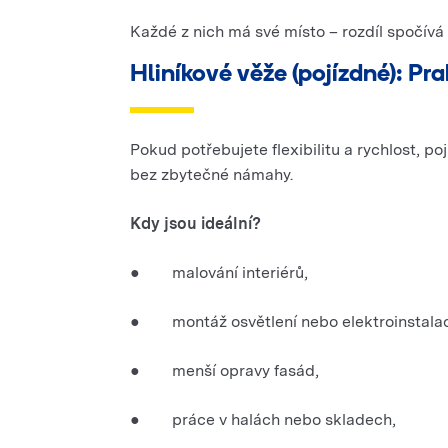
Každé z nich má své místo – rozdíl spočív
Hliníkové věže (pojízdné): Pra
Pokud potřebujete flexibilitu a rychlost, p
bez zbytečné námahy.
Kdy jsou ideální?
● malování interiérů,
● montáž osvětlení nebo elektroinstalac
● menší opravy fasád,
● práce v halách nebo skladech,