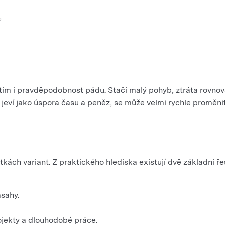
,
 a tím i pravděpodobnost pádu. Stačí malý pohyb, ztráta rovn
e jeví jako úspora času a peněz, se může velmi rychle proměni
tkách variant. Z praktického hlediska existují dvě základní ře
ásahy.
rojekty a dlouhodobé práce.