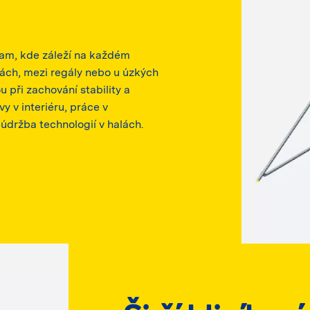
 tam, kde záleží na každém
bách, mezi regály nebo u úzkých
u při zachování stability a
y v interiéru, práce v
údržba technologií v halách.