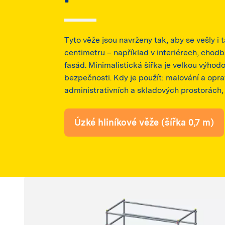
Tyto věže jsou navrženy tak, aby se vešly i
centimetru – například v interiérech, chod
fasád. Minimalistická šířka je velkou výhodo
bezpečnosti. Kdy je použít: malování a oprav
administrativních a skladových prostorách, 
Úzké hliníkové věže (šířka 0,7 m)