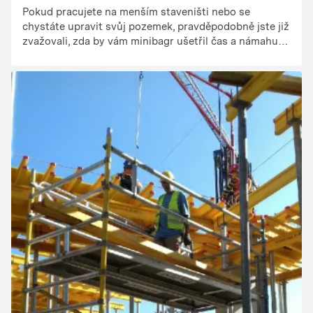
Pokud pracujete na menším staveništi nebo se
chystáte upravit svůj pozemek, pravděpodobně jste již
zvažovali, zda by vám minibagr ušetřil čas a námahu.
Odpověď zní ano – a často více, než byste čekali.
Navzdory svému kompaktnímu vzhledu patří
minibagry k nejpraktičtějším strojům na stavbách a v
zahradách. Zvládnou překvapivě náročné úkoly a díky
dostupným možnostem pronájmu jsou nyní snadno
dostupné téměř pro každého. V tomto článku
vysvětlíme, kdy se vyplatí pronajmout si minibagr, pro
jaké práce je ideální a jak vybrat správný model a
příslušenství.