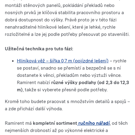
montáži stěnových panelů, pokládání překladů nebo
nosných prvků je klíčová stabilita pracovního prostoru a
dobrá dostupnost do výšky. Právě proto je v této fázi
nenahraditelné hliníkové lešení, které je lehké, rychle
rozložitelné a lze jej podle potřeby přesouvat po staveništi.
Užitečná technika pro tuto fázi:
Hliníková věž – šířka 0,7 m (pojízdné lešení)
– rychle
se postaví, snadno se přemístí a bezpečně se s ní
dostanete k věnci, překladům nebo výztuži věnce.
Ramirent nabízí
různé výšky podlahy (od 2,3 do 12,3
m)
, takže si vyberete přesně podle potřeby.
Kromě toho budete pracovat s množstvím detailů a spojů –
a zde přichází další výhoda.
Ramirent má
kompletní sortiment
ručního nářadí
, od těch
nejmenších drobností až po výkonné elektrické a