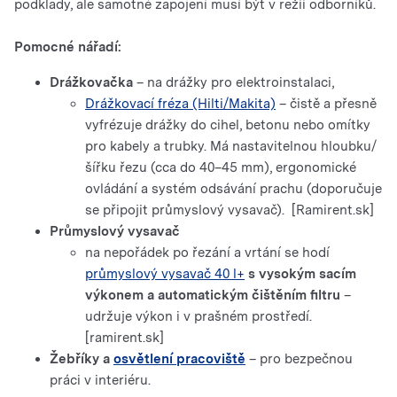
podklady, ale samotné zapojení musí být v režii odborníků.
Pomocné nářadí:
Drážkovačka
– na drážky pro elektroinstalaci,
Drážkovací fréza (Hilti/Makita)
– čistě a přesně
vyfrézuje drážky do cihel, betonu nebo omítky
pro kabely a trubky. Má nastavitelnou hloubku/
šířku řezu (cca do 40–45 mm), ergonomické
ovládání a systém odsávání prachu (doporučuje
se připojit průmyslový vysavač). [Ramirent.sk]
Průmyslový vysavač
na nepořádek po řezání a vrtání se hodí
průmyslový vysavač 40 l+
s vysokým sacím
výkonem a automatickým čištěním filtru
–
udržuje výkon i v prašném prostředí.
[ramirent.sk]
Žebříky a
osvětlení pracoviště
– pro bezpečnou
práci v interiéru.