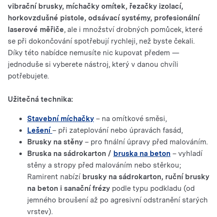
vibrační brusky, míchačky omítek, řezačky izolací,
horkovzdušné pistole, odsávací systémy, profesionální
laserové měřiče
, ale i množství drobných pomůcek, které
se při dokončování spotřebují rychleji, než byste čekali.
Díky této nabídce nemusíte nic kupovat předem —
jednoduše si vyberete nástroj, který v danou chvíli
potřebujete.
Užitečná technika:
Stavební míchačky
– na omítkové směsi,
Lešení
– při zateplování nebo úpravách fasád,
Brusky na stěny
– pro finální úpravy před malováním.
Bruska na sádrokarton /
bruska na beton
– vyhladí
stěny a stropy před malováním nebo stěrkou;
Ramirent nabízí
brusky na sádrokarton, ruční brusky
na beton i sanační frézy
podle typu podkladu (od
jemného broušení až po agresivní odstranění starých
vrstev).