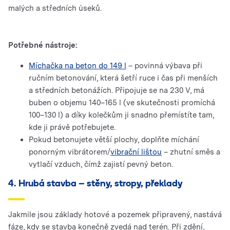
malých a středních úseků.
Potřebné nástroje:
Míchačka na beton do 149 l
– povinná výbava při
ručním betonování, která šetří ruce i čas při menších
a středních betonážích. Připojuje se na 230 V, má
buben o objemu 140–165 l (ve skutečnosti promíchá
100–130 l) a díky kolečkům ji snadno přemístíte tam,
kde ji právě potřebujete.
Pokud betonujete větší plochy, doplňte míchání
ponorným vibrátorem/
vibrační lištou
– zhutní směs a
vytlačí vzduch, čímž zajistí pevný beton.
4. Hrubá stavba – stěny, stropy, překlady
Jakmile jsou základy hotové a pozemek připravený, nastává
fáze, kdy se stavba konečně zvedá nad terén. Při zdění,