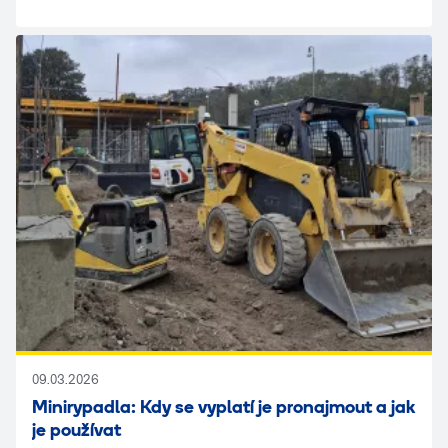
nepostradatelným pomocníkem. Ať už se jedná o
rekonstrukci, stavební práce, kulturní akce v exteriéru
nebo zabezpečení energie na místech bez přístupu k
elektrické síti – elektrocentrála tím správným řešením.
09.03.2026
Minirypadla: Kdy se vyplatí je pronajmout a jak
je používat