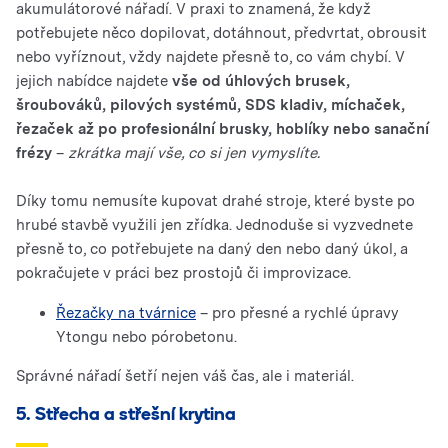
akumulátorové nářadí. V praxi to znamená, že když
potřebujete něco dopilovat, dotáhnout, předvrtat, obrousit
nebo vyříznout, vždy najdete přesně to, co vám chybí. V
jejich nabídce najdete
vše od úhlových brusek,
šroubováků, pilových systémů, SDS kladiv, míchaček,
řezaček až po profesionální brusky, hoblíky nebo sanační
frézy
–
zkrátka mají vše, co si jen vymyslíte.
Díky tomu nemusíte kupovat drahé stroje, které byste po
hrubé stavbě využili jen zřídka. Jednoduše si vyzvednete
přesně to, co potřebujete na daný den nebo daný úkol, a
pokračujete v práci bez prostojů či improvizace.
Řezačky na tvárnice
– pro přesné a rychlé úpravy
Ytongu nebo pórobetonu.
Správné nářadí šetří nejen váš čas, ale i materiál.
5. Střecha a střešní krytina