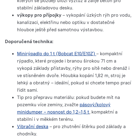
kterých se později uloží výztuž a zalije beton pro
stabilní základovou desku.
výkopy pro přípojky
– vykopání úzkých rýh pro vodu,
kanalizaci, elektřinu nebo optiku v dostatečné
hloubce ještě před samotnou výstavbou.
Doporučená technika:
Minirýpadlo do 1 t (Bobcat E10/E10Z)
– kompaktní
rýpadlo, které projede i branou širokou 71 cm a
vykopá základy přístavby, rýhy pro sítě nebo drenáž i
ve stísněném dvoře. Hloubka kopání 1,82 m, stroj je
lehký a obratný – ideální, pokud si chcete tempo prací
řídit sami.
Tip pro přepravu materiálu: pokud budete mít na
pozemku více zeminy, zvažte
pásový/kolový
minidumper – nosnost do 1,2–1,5 t
, kompaktní a
stabilní i v měkkém terénu.
Vibrační deska
– pro zhutnění štěrku pod základy a
chodníky.