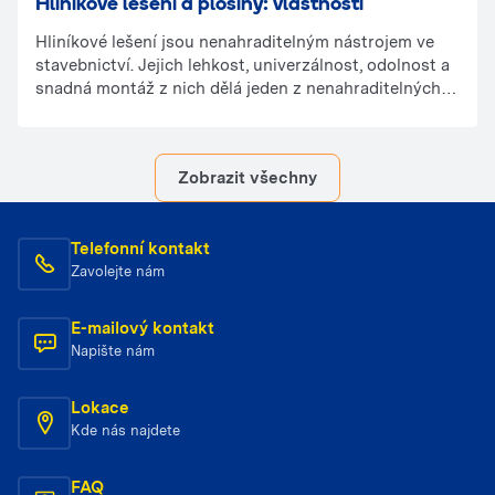
Hliníkové lešení a plošiny: vlastnosti
Hliníkové lešení jsou nenahraditelným nástrojem ve
stavebnictví. Jejich lehkost, univerzálnost, odolnost a
snadná montáž z nich dělá jeden z nenahraditelných
nástrojů na stavbě. Ověřte si, proč stojí za to zahrnout
jejich použití do vašeho projektu.
Zobrazit všechny
Telefonní kontakt
Zavolejte nám
E-mailový kontakt
Napište nám
Lokace
Kde nás najdete
FAQ