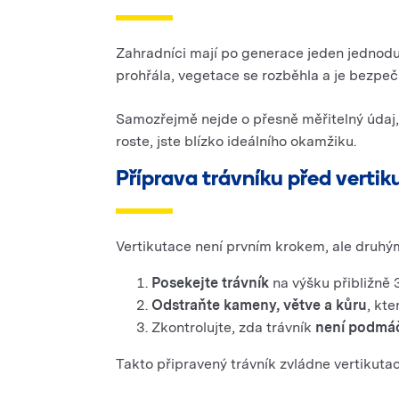
Zahradníci mají po generace jeden jednodu
prohřála, vegetace se rozběhla a je bezpečn
Samozřejmě nejde o přesně měřitelný údaj, a
roste, jste blízko ideálního okamžiku.
Příprava trávníku před vertik
Vertikutace není prvním krokem, ale druhým.
Posekejte trávník
na výšku přibližně 
Odstraňte kameny, větve a kůru
, kt
Zkontrolujte, zda trávník
není podmá
Takto připravený trávník zvládne vertikut