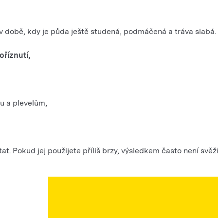
 v době, kdy je půda ještě studená, podmáčená a tráva slabá
říznutí,
u a plevelům,
at. Pokud jej použijete příliš brzy, výsledkem často není svěží