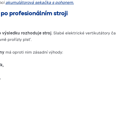
oci
akumulátorová sekačka s pohonem.
 po profesionálním stroji
o výsledku rozhoduje stroj
. Slabé elektrické vertikutátory č
vně prořízly plsť.
vny
má oproti nim zásadní výhody:
k,
,