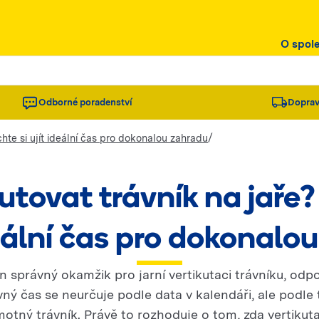
O spol
Odborné poradenství
Doprav
/
hte si ujít ideální čas pro dokonalou zahradu
kutovat trávník na jaře
ideální čas pro dokonalo
en správný okamžik pro jarní vertikutaci trávníku, odp
ný čas se neurčuje podle data v kalendáři, ale podle 
otný trávník. Právě to rozhoduje o tom, zda vertikuta