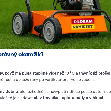
správný okamžik?
y, když má půda stabilně více než 10 °C a trávník již proše
ě růst a dokáže rány po vertikutátoru rychle zacelit.
iny dubna
, ale rozhodně se nevyplatí řídit se pouze datem. 
Důležité je sledovat
stav trávníku, teplotu půdy a vlhkost.