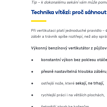
Tip – k dokonalému sekání vám může pom
Technika vítězí: proč sáhnout
Při vertikutaci platí jednoduché pravidlo –
záběr a trávník spíše roztřepí, než aby sprá
Výkonný benzínový vertikutátor z půjčo
●
konstantní výkon bez poklesu otáče
●
přesně nastavitelná hloubka záběru
● ostřejší nože, které
sekají, ne trhají,
● rychlejší práci i na větších plochách,
● šetrnější zásah ke kořenům.