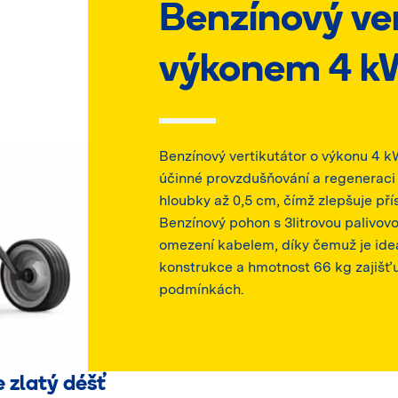
Benzínový ver
výkonem 4 k
Benzínový vertikutátor o výkonu 4 k
účinné provzdušňování a regeneraci 
hloubky až 0,5 cm, čímž zlepšuje pří
Benzínový pohon s 3litrovou palivov
omezení kabelem, díky čemuž je ideá
konstrukce a hmotnost 66 kg zajišťují
podmínkách.
e zlatý déšť