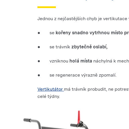
Jednou z nejčastějších chyb je vertikutace
● se
kořeny snadno vytrhnou místo pro
● se trávník
zbytečně oslabí,
● vzniknou
holá místa
náchylná k mech
● se regenerace výrazně zpomalí.
Vertikutátor
má trávník probudit, ne potrest
celé týdny.