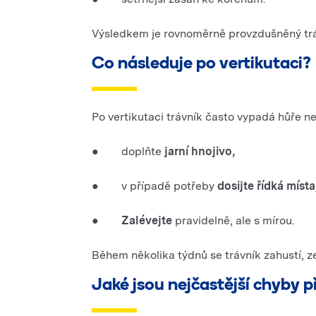
Výsledkem je rovnoměrně provzdušněný trávn
Co následuje po vertikutaci?
Po vertikutaci trávník často vypadá hůře ne
● doplňte
jarní hnojivo,
● v případě potřeby
dosijte řídká místa
●
Zalévejte
pravidelně, ale s mírou.
Během několika týdnů se trávník zahustí, zes
Jaké jsou nejčastější chyby př