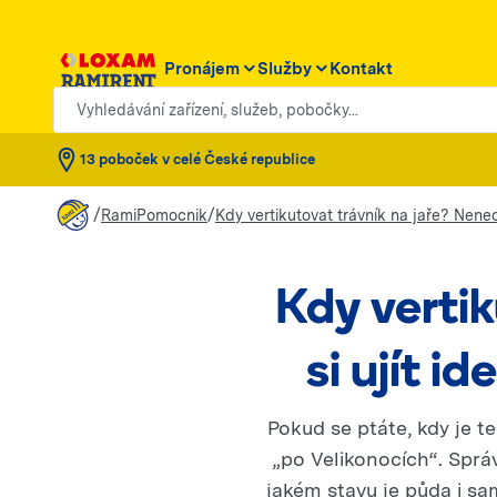
Pronájem
Služby
Kontakt
Vyhledávání zařízení, služeb, pobočky...
13 poboček v celé České republice
/
/
RamiPomocnik
Kdy vertikutovat trávník na jaře? Nenec
Kdy verti
si ujít 
Pokud se ptáte, kdy je t
„po Velikonocích“. Správ
jakém stavu je půda i sam