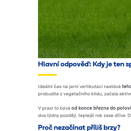
Hlavní odpověď: Kdy je ten 
Ideální čas na jarní vertikutaci nastává
tehd
probudila z vegetačního klidu, začala aktivn
V praxi to bývá
od konce března do polov
dva týdny později, teplejší rok zase dříve. 
Proč nezačínat příliš brzy?