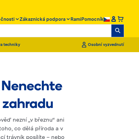
ečnosti
Zákaznická podpora
RamiPomocník
a techniky
Osobní vyzvednutí
? Nenechte
u zahradu
ověď nezní „v březnu“ ani
toho, co dělá příroda a v
cí trávník posílíte – nebo