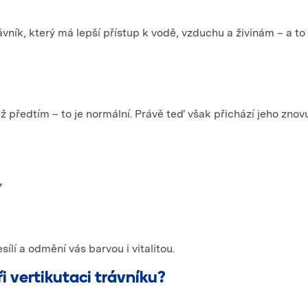
ík, který má lepší přístup k vodě, vzduchu a živinám – a to 
ž předtím – to je normální. Právě teď však přichází jeho znov
,
ílí a odmění vás barvou i vitalitou.
i vertikutaci trávníku?