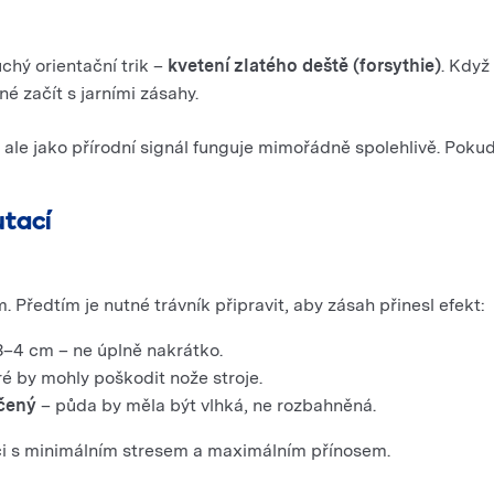
chý orientační trik –
kvetení zlatého deště (forsythie)
. Když
é začít s jarními zásahy.
le jako přírodní signál funguje mimořádně spolehlivě. Pokud vi
utací
 Předtím je nutné trávník připravit, aby zásah přinesl efekt:
3–4 cm – ne úplně nakrátko.
eré by mohly poškodit nože stroje.
čený
– půda by měla být vlhká, ne rozbahněná.
aci s minimálním stresem a maximálním přínosem.