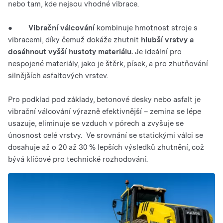
nebo tam, kde nejsou vhodné vibrace.
●
Vibrační válcování
kombinuje hmotnost stroje s
vibracemi, díky čemuž dokáže zhutnit
hlubší vrstvy a
dosáhnout vyšší hustoty materiálu.
Je ideální pro
nespojené materiály, jako je štěrk, písek, a pro zhutňování
silnějších asfaltových vrstev.
Pro podklad pod základy, betonové desky nebo asfalt je
vibrační válcování výrazně efektivnější – zemina se lépe
usazuje, eliminuje se vzduch v pórech a zvyšuje se
únosnost celé vrstvy. Ve srovnání se statickými válci se
dosahuje až o 20 až 30 % lepších výsledků zhutnění, což
bývá klíčové pro technické rozhodování.