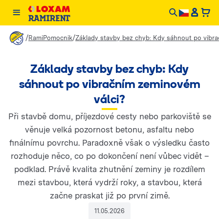
/
/
RamiPomocnik
Základy stavby bez chyb: Kdy sáhnout po vibr
Základy stavby bez chyb: Kdy
sáhnout po vibračním zeminovém
válci?
Při stavbě domu, příjezdové cesty nebo parkoviště se
věnuje velká pozornost betonu, asfaltu nebo
finálnímu povrchu. Paradoxně však o výsledku často
rozhoduje něco, co po dokončení není vůbec vidět –
podklad. Právě kvalita zhutnění zeminy je rozdílem
mezi stavbou, která vydrží roky, a stavbou, která
začne praskat již po první zimě.
11.05.2026