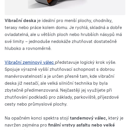
Vibrační deska
je ideální pro menší plochy, chodníky,
terasy nebo práce kolem domu. Je rychlá, skladná a dobře
ovladatelná, ale u větších ploch nebo hrubších násypů má
své limity – jednoduše nedokáže zhutňovat dostatečně
hluboko a rovnoměrně.
Vibrační zeminový válec
představuje logický krok výše.
Spojuje výrazně vyšší zhutňovací schopnost s dobrou
manévrovatelností a je určen přesně tam, kde vibrační
deska již nestačí, ale velká silniční technika by byla
zbytečně předimenzovaná. Nejčastěji jej využijete při
zhutňování podkladů pro základy, parkoviště, příjezdové
cesty nebo průmyslové plochy.
Na opačném konci spektra stojí
tandemový válec,
který je
navržen zejména pro
finální vrstvy asfaltu nebo velké