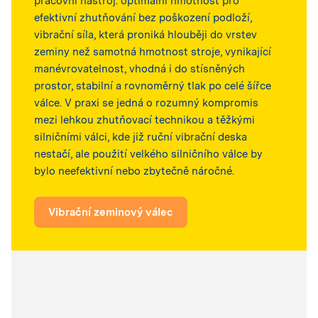
pracovní nástroj: optimální hmotnost pro
efektivní zhutňování bez poškození podloží,
vibrační síla, která proniká hlouběji do vrstev
zeminy než samotná hmotnost stroje, vynikající
manévrovatelnost, vhodná i do stísněných
prostor, stabilní a rovnoměrný tlak po celé šířce
válce. V praxi se jedná o rozumný kompromis
mezi lehkou zhutňovací technikou a těžkými
silničními válci, kde již ruční vibrační deska
nestačí, ale použití velkého silničního válce by
bylo neefektivní nebo zbytečně náročné.
Vibrační zeminový válec