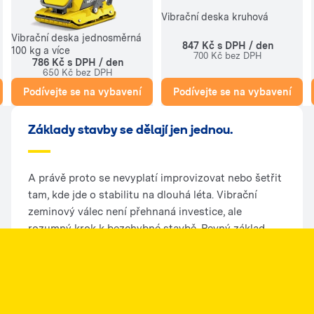
Vibrační deska kruhová
Vibrační deska jednosměrná
847 Kč s DPH / den
100 kg a více
700 Kč bez DPH
786 Kč s DPH / den
650 Kč bez DPH
Podívejte se na vybavení
Podívejte se na vybavení
Základy stavby se dělají jen jednou.
A právě proto se nevyplatí improvizovat nebo šetřit
tam, kde jde o stabilitu na dlouhá léta. Vibrační
zeminový válec není přehnaná investice, ale
rozumný krok k bezchybné stavbě. Pevný základ
nezačíná betonem. Začíná kvalitním zhutněním.