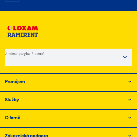
Změna jazyka / země
Pronájem
Služby
O firmě
Zákaznická podpora