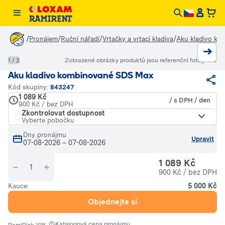
/
/
/
/
Pronájem
Ruční nářadí
Vrtačky a vrtací kladiva
Aku kladivo k
1 / 2
Zobrazené obrázky produktů jsou referenční fotografie
Aku kladivo kombinované SDS Max
Kód skupiny:
843247
1 089 Kč
/ s DPH / den
900 Kč / bez DPH
Zkontrolovat dostupnost
Vyberte pobočku
Dny pronájmu
Upravit
07-08-2026
–
07-08-2026
1 089 Kč
900 Kč / bez DPH
5 000 Kč
Kauce:
Objednejte si
·
Katalogová cena pronájmu.