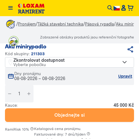
/
/
/
/
Pronájem
Těžká stavební technika
Pásová rypadla
Aku miniryp
Zobrazené obrázky produktů jsou referenční fotografie
Aku minirypadlo
Kód skupiny:
211303
Zkontrolovat dostupnost
Vyberte pobočku
Dny pronájmu
Upravit
08-08-2026
–
08-08-2026
45 000 Kč
Kauce:
Objednejte si
·
Katalogová cena pronájmu.
RamiRisk 10%
Fakturované dny: 7 dnů/týden