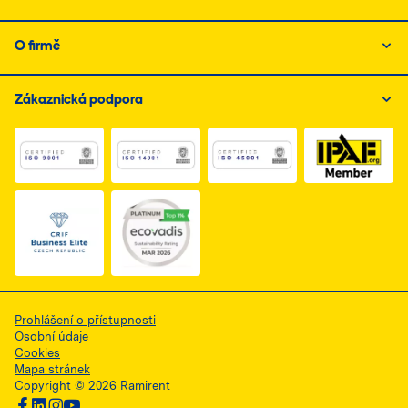
O firmě
Zákaznická podpora
Link do dokumentu PDF z certyfikatem ISO 1, otwiera s
Link do dokumentu PDF z certyfikatem I
Link do dokumentu PDF z
Link do dokumentu PDF z certyfikatem Business Elite, 
Prohlášení o přístupnosti
Osobní údaje
Cookies
Mapa stránek
Copyright © 2026 Ramirent