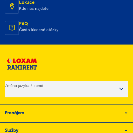
Lokace
Kde nás najdete
FAQ
Často kladené otázky
Změna jazyka / země
Pronájem
Služby