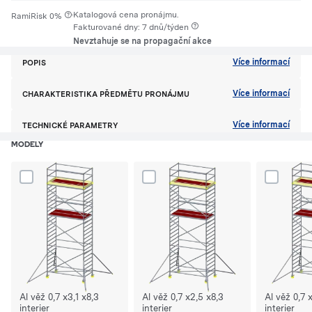
·
Katalogová cena pronájmu.
RamiRisk 0%
Fakturované dny: 7 dnů/týden
Nevztahuje se na propagační akce
Více informací
POPIS
Více informací
CHARAKTERISTIKA PŘEDMĚTU PRONÁJMU
Více informací
TECHNICKÉ PARAMETRY
MODELY
Dodaj produkt Al věž 0,7 x3,1 x8,3 interier do porównania
Dodaj produkt Al věž 0,7 x2,5 x8,3 inte
Dodaj produ
Al věž 0,7 x3,1 x8,3
Al věž 0,7 x2,5 x8,3
Al věž 0,7 x
interier
interier
interier