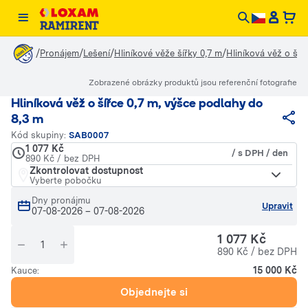
/
/
/
/
Pronájem
Lešení
Hliníkové věže šířky 0,7 m
Hliníková věž o šíř
Zobrazené obrázky produktů jsou referenční fotografie
Hliníková věž o šířce 0,7 m, výšce podlahy do
8,3 m
Kód skupiny:
SAB0007
1 077 Kč
/ s DPH / den
890 Kč / bez DPH
Zkontrolovat dostupnost
Vyberte pobočku
Dny pronájmu
Upravit
07-08-2026
–
07-08-2026
1 077 Kč
890 Kč / bez DPH
15 000 Kč
Kauce:
Objednejte si