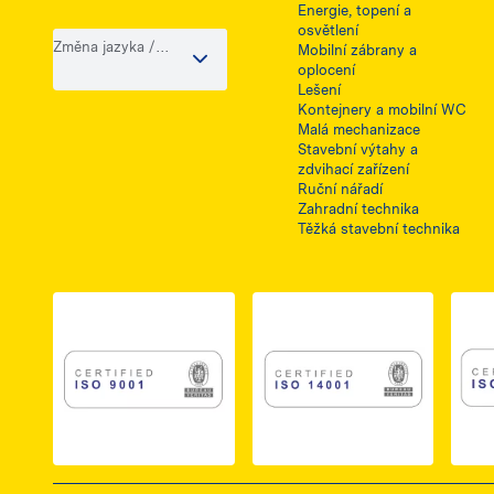
Energie, topení a
osvětlení
Změna jazyka /
Mobilní zábrany a
země
oplocení
Lešení
Kontejnery a mobilní WC
Malá mechanizace
Stavební výtahy a
zdvihací zařízení
Ruční nářadí
Zahradní technika
Těžká stavební technika
Link do dokumentu PDF z certyfikatem ISO 
Link do dokumentu 