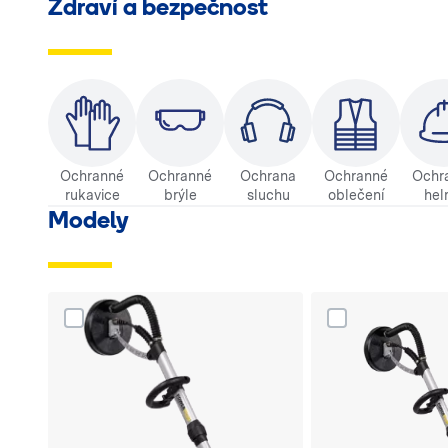
Zdraví a bezpečnost
Ochranné
Ochranné
Ochrana
Ochranné
Ochr
rukavice
brýle
sluchu
oblečení
hel
Modely
Dodaj produkt Bruska na sádrokarton LHS225EQ-Plus
Dodaj produkt Br