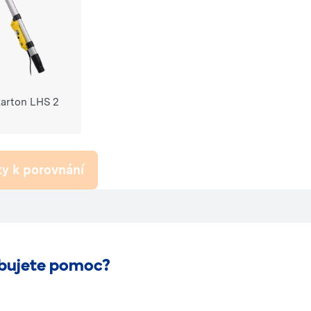
karton LHS 2
y k porovnání
bujete pomoc?