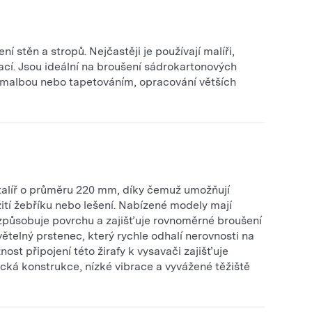
í stěn a stropů. Nejčastěji je používají malíři,
ací. Jsou ideální na broušení sádrokartonových
d malbou nebo tapetováním, opracování větších
 talíř o průměru 220 mm, díky čemuž umožňují
ití žebříku nebo lešení. Nabízené modely mají
přizpůsobuje povrchu a zajišťuje rovnoměrné broušení
ětelný prstenec, který rychle odhalí nerovnosti na
st připojení této žirafy k vysavači zajišťuje
cká konstrukce, nízké vibrace a vyvážené těžiště