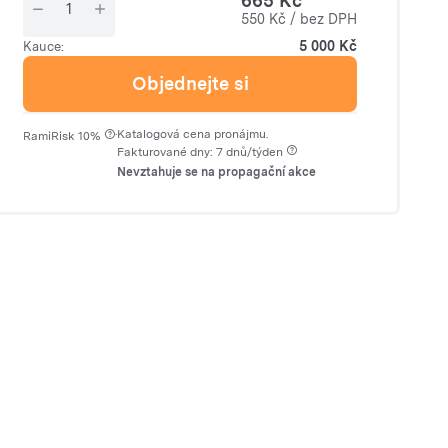
665 Kč
550 Kč / bez DPH
5 000 Kč
Kauce:
Objednejte si
·
Katalogová cena pronájmu.
RamiRisk 10%
Fakturované dny: 7 dnů/týden
Nevztahuje se na propagační akce