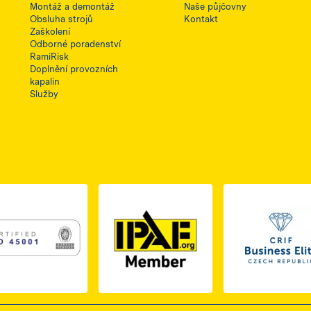
Montáž a demontáž
Naše půjčovny
Obsluha strojů
Kontakt
Zaškolení
Odborné poradenství
RamiRisk
Doplnění provozních
kapalin
Služby
1, otwiera się w nowej karcie
PDF z certyfikatem ISO 2, otwiera się w nowej karcie
Link do dokumentu PDF z certyfikatem ISO 3, otwiera s
Link 