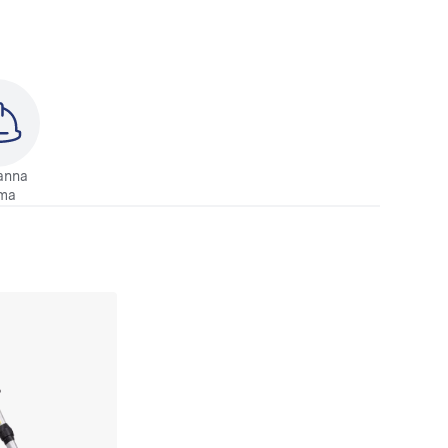
anna
ma
/IP do porównania
uska na sádrokarton LHS 2 225EQI-Plus do porównania