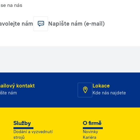
se na nás
avolejte nám
Napište nám (e-mail)
ailový kontakt
Lokace
ište nám
Kde nás najdete
Služby
O firmě
Dodání a vyzvednutí
Novinky
strojů
Kariéra