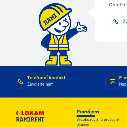
Obraťte 
Z
Telefonní kontakt
E-m
Zavolejte nám
Nap
Pronájem
Vysokozdvižné pracovní
plošiny