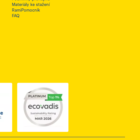
Materiály ke stažení
RamiPomocník
FAQ
ię w nowej karcie
do dokumentu PDF z certyfikatem Business Elite, otwiera się 