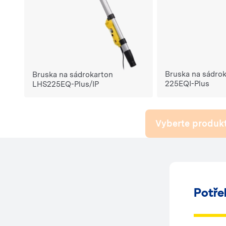
Bruska na sádro
Bruska na sádrokarton
225EQI-Plus
LHS225EQ-Plus/IP
Vyberte produkt
Potře