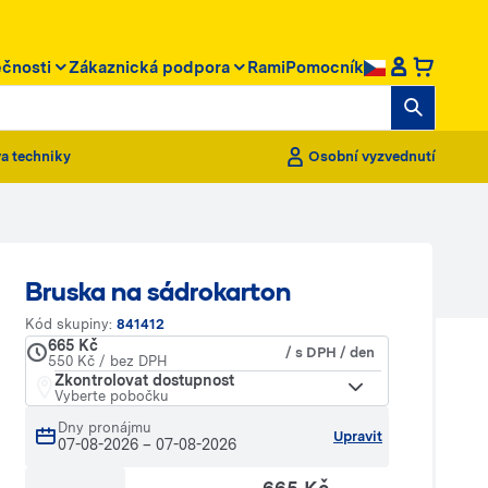
ečnosti
Zákaznická podpora
RamiPomocník
a techniky
Osobní vyzvednutí
Bruska na sádrokarton
Kód skupiny:
841412
665 Kč
/ s DPH / den
550 Kč / bez DPH
Zkontrolovat dostupnost
Vyberte pobočku
Dny pronájmu
Upravit
07-08-2026
–
07-08-2026