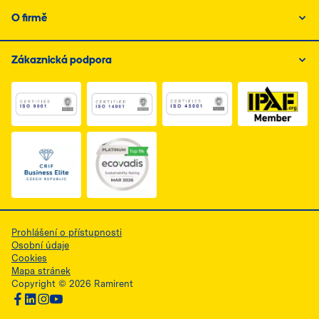
O firmě
Zákaznická podpora
Link do dokumentu PDF z certyfikatem ISO 1, otwiera s
Link do dokumentu PDF z certyfikatem I
Link do dokumentu PDF z
Link do dokumentu PDF z certyfikatem Business Elite, 
Prohlášení o přístupnosti
Osobní údaje
Cookies
Mapa stránek
Copyright © 2026 Ramirent