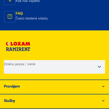
Kde nás najdete
FAQ
Často kladené otázky
Změna jazyka / země
Pronájem
Služby