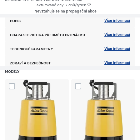
RamiRisk 10%
Fakturované dny: 7 dnů/týden
Nevztahuje se na propagační akce
Více informací
POPIS
Více informací
CHARAKTERISTIKA PŘEDMĚTU PRONÁJMU
Více informací
TECHNICKÉ PARAMETRY
Více informací
ZDRAVÍ A BEZPEČNOST
MODELY
Dodaj produkt Čerpadlo ponorné na nízké hladiny WEDA04B do po
Dodaj produkt Čerpadlo ponorné