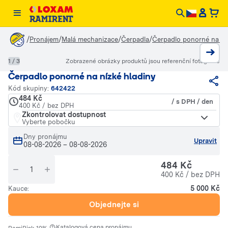
/
/
/
/
Pronájem
Malá mechanizace
Čerpadla
Čerpadlo ponorné na ní
1 / 3
Zobrazené obrázky produktů jsou referenční fotografie
Čerpadlo ponorné na nízké hladiny
Kód skupiny:
642422
484 Kč
/ s DPH / den
400 Kč / bez DPH
Zkontrolovat dostupnost
Vyberte pobočku
Dny pronájmu
Upravit
08-08-2026
–
08-08-2026
484 Kč
400 Kč / bez DPH
5 000 Kč
Kauce:
Objednejte si
·
Katalogová cena pronájmu.