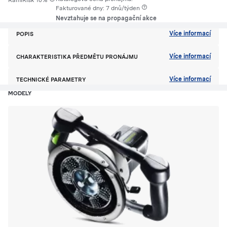
RamiRisk 10%
Fakturované dny: 7 dnů/týden
Nevztahuje se na propagační akce
Více informací
POPIS
Více informací
CHARAKTERISTIKA PŘEDMĚTU PRONÁJMU
Více informací
TECHNICKÉ PARAMETRY
MODELY