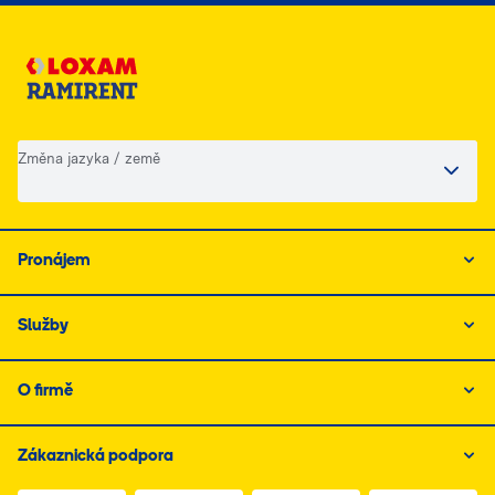
Změna jazyka / země
Pronájem
Služby
O firmě
Zákaznická podpora