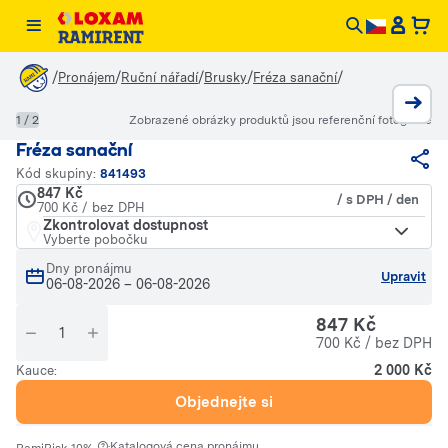
/
/
/
/
/
Pronájem
Ruční nářadí
Brusky
Fréza sanační
1 / 2
Zobrazené obrázky produktů jsou referenční fotografie
Fréza sanační
Kód skupiny:
841493
847 Kč
/ s DPH / den
700 Kč / bez DPH
Zkontrolovat dostupnost
Vyberte pobočku
Dny pronájmu
Upravit
06-08-2026
–
06-08-2026
847 Kč
700 Kč / bez DPH
2 000 Kč
Kauce:
Objednejte si
·
Katalogová cena pronájmu.