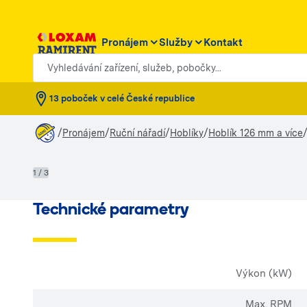
Pronájem
Služby
Kontakt
Vyhledávání zařízení, služeb, pobočky...
13 poboček v celé České republice
/
/
/
/
Pronájem
Ruční nářadí
Hoblíky
Hoblík 126 mm a více
1 / 3
Technické parametry
Výkon (kW)
Max. RPM