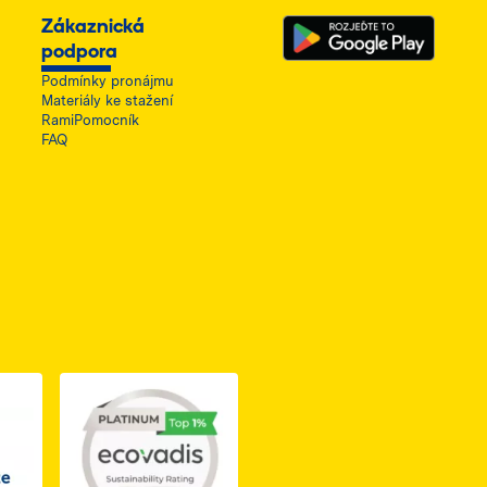
Zákaznická
podpora
Podmínky pronájmu
Materiály ke stažení
RamiPomocník
FAQ
ię w nowej karcie
do dokumentu PDF z certyfikatem Business Elite, otwiera się 