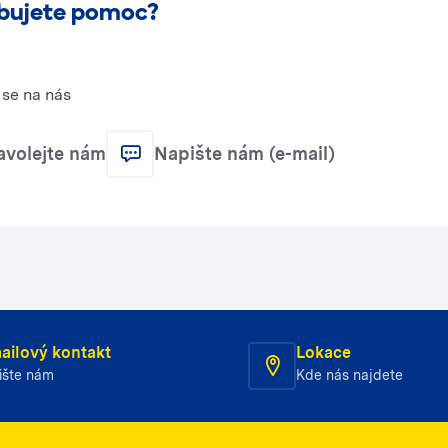
bujete pomoc?
se na nás
avolejte nám
Napište nám (e-mail)
ailový kontakt
Lokace
ište nám
Kde nás najdete