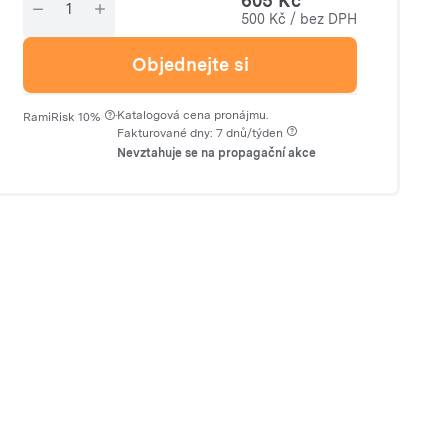
605 Kč
500 Kč / bez DPH
Objednejte si
·
Katalogová cena pronájmu.
RamiRisk 10%
Fakturované dny: 7 dnů/týden
Nevztahuje se na propagační akce