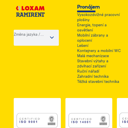
Pronájem
Vysokozdvižné pracovní
plošiny
Energie, topení a
osvětlení
Změna jazyka /
Mobilní zábrany a
země
oplocení
Lešení
Kontejnery a mobilní WC
Malá mechanizace
Stavební výtahy a
zdvihací zařízení
Ruční nářadí
Zahradní technika
Těžká stavební technika
Link do dokumentu PDF z certyfikatem ISO 
Link do dokumentu 