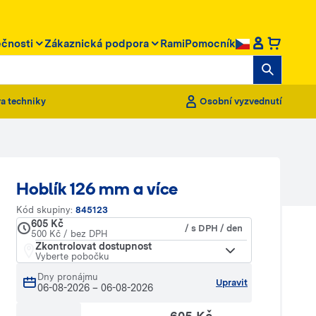
ečnosti
Zákaznická podpora
RamiPomocník
a techniky
Osobní vyzvednutí
Hoblík 126 mm a více
Kód skupiny:
845123
605 Kč
/ s DPH / den
500 Kč / bez DPH
Zkontrolovat dostupnost
Vyberte pobočku
Dny pronájmu
Upravit
06-08-2026
–
06-08-2026