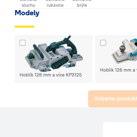
sluchu
rukavice
brýle
Modely
Dodaj produkt Hoblík 126 mm a více KP312S do porów
Dodaj produkt Ho
Hoblík 126 mm a 
Hoblík 126 mm a více KP312S
Vyberte produkt