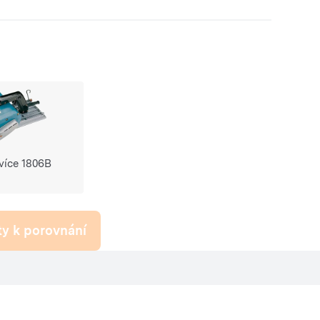
nania
blík 126 mm a více 1806B do porównania
více 1806B
y k porovnání