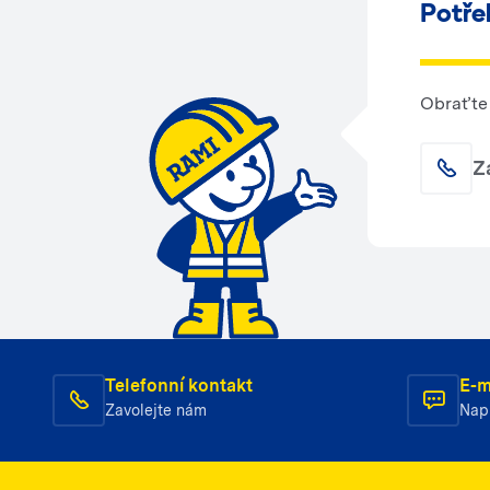
Potře
Obraťte 
Z
Telefonní kontakt
E-m
Zavolejte nám
Nap