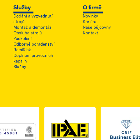
Služby
O firmě
Dodání a vyzvednutí
Novinky
strojů
Kariéra
Montáž a demontáž
Naše půjčovny
Obsluha strojů
Kontakt
Zaškolení
Odborné poradenství
RamiRisk
Doplnění provozních
kapalin
Služby
1, otwiera się w nowej karcie
PDF z certyfikatem ISO 2, otwiera się w nowej karcie
Link do dokumentu PDF z certyfikatem ISO 3, otwiera s
Link 