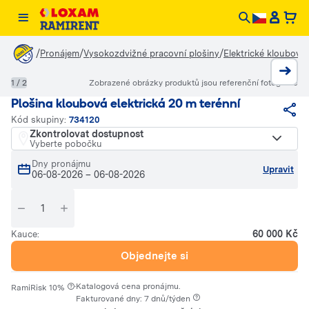
/
/
/
Pronájem
Vysokozdvižné pracovní plošiny
Elektrické kloubové 
1 / 2
Zobrazené obrázky produktů jsou referenční fotografie
Plošina kloubová elektrická 20 m terénní
Kód skupiny:
734120
Zkontrolovat dostupnost
Vyberte pobočku
Dny pronájmu
Upravit
06-08-2026
–
06-08-2026
60 000 Kč
Kauce:
Objednejte si
·
Katalogová cena pronájmu.
RamiRisk 10%
Fakturované dny: 7 dnů/týden