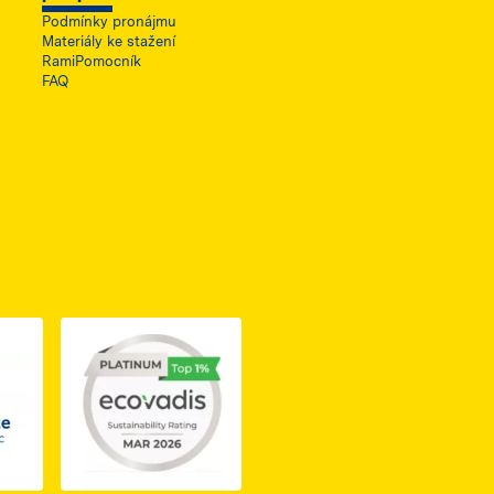
Podmínky pronájmu
Materiály ke stažení
RamiPomocník
FAQ
ię w nowej karcie
do dokumentu PDF z certyfikatem Business Elite, otwiera się 