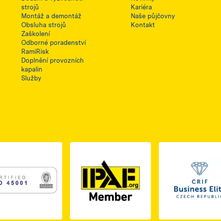
strojů
Kariéra
Montáž a demontáž
Naše půjčovny
Obsluha strojů
Kontakt
Zaškolení
Odborné poradenství
RamiRisk
Doplnění provozních
kapalin
Služby
1, otwiera się w nowej karcie
PDF z certyfikatem ISO 2, otwiera się w nowej karcie
Link do dokumentu PDF z certyfikatem ISO 3, otwiera s
Link 