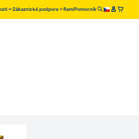
osti
Zákaznická podpora
RamiPomocník