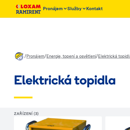
Pronájem
Služby
Kontakt
/
/
/
Pronájem
Energie, topení a osvětlení
Elektrická topidl
Elektrická topidla
ZAŘÍZENÍ (3)