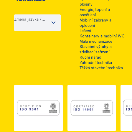
plošiny
Energie, topení a
osvětlení
Změna jazyka /
Mobilní zábrany a
země
oplocení
Lešení
Kontejnery a mobilní WC
Malá mechanizace
Stavební výtahy a
zdvihací zařízení
Ruční nářadí
Zahradní technika
Těžká stavební technika
Link do dokumentu PDF z certyfikatem ISO 
Link do dokumentu 