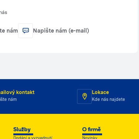
nás
jte nám
Napište nám (e-mail)
ailový kontakt
Lokace
ište nám
Kde nás najdete
Služby
O firmě
Dodání a vyzvednutí
Novinky