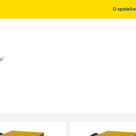
O společn
/
a