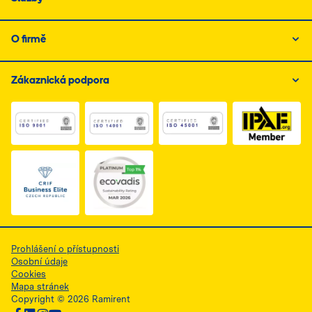
O firmě
Zákaznická podpora
Link do dokumentu PDF z certyfikatem ISO 1, otwiera s
Link do dokumentu PDF z certyfikatem I
Link do dokumentu PDF z
Link do dokumentu PDF z certyfikatem Business Elite, 
Prohlášení o přístupnosti
Osobní údaje
Cookies
Mapa stránek
Copyright © 2026 Ramirent