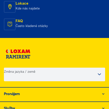
Lokace
Kde nás najdete
FAQ
Často kladené otázky
Změna jazyka / země
Pronájem
Služby