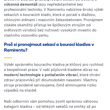
výkonná demontáž
jsou nepředstavitelné bez
profesionální techniky. V Ramirentu nabízíme široký výběr
sekacích a bouracích kladiv, která si poradí s dlažbou,
cihlovými stěnami i masivním železobetonem. Pronájmem
získáte okamžitý přístup ke špičkovým strojům od
světových výrobců bez nutnosti vysokých investic do
vlastního vozového parku.
Proč si pronajmout sekací a bourací kladiva v
Ramirentu?
Výběr správného bouracího kladiva je klíčový pro rychlost
a bezpečnost práce. V naší půjčovně klademe důraz na
moderní technologie s potlačením vibrací
, které chrání
zdraví pracovníků při dlouhodobém nasazení. Všechny
stroje pravidelně servisujeme, čímž eliminujeme riziko
výpadků na stavbě.
Naši odborníci vám pomohou zvolit správnou váhovou
kategorii kladiva – od lehkých sekáčů na omítky až po