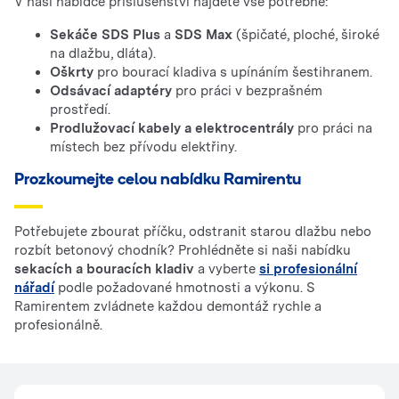
V naší nabídce příslušenství najdete vše potřebné:
Sekáče SDS Plus
a
SDS Max
(špičaté, ploché, široké
na dlažbu, dláta).
Oškrty
pro bourací kladiva s upínáním šestihranem.
Odsávací adaptéry
pro práci v bezprašném
prostředí.
Prodlužovací kabely a elektrocentrály
pro práci na
místech bez přívodu elektřiny.
Prozkoumejte celou nabídku Ramirentu
Potřebujete zbourat příčku, odstranit starou dlažbu nebo
rozbít betonový chodník? Prohlédněte si naši nabídku
sekacích a bouracích kladiv
a vyberte
si profesionální
nářadí
podle požadované hmotnosti a výkonu. S
Ramirentem zvládnete každou demontáž rychle a
profesionálně.