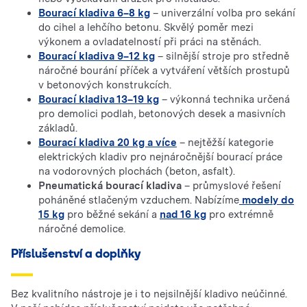
Bourací kladiva 6–8 kg
– univerzální volba pro sekání
do cihel a lehčího betonu. Skvělý poměr mezi
výkonem a ovladatelností při práci na stěnách.
Bourací kladiva 9–12 kg
– silnější stroje pro středně
náročné bourání příček a vytváření větších prostupů
v betonových konstrukcích.
Bourací kladiva 13–19 kg
– výkonná technika určená
pro demolici podlah, betonových desek a masivních
základů.
Bourací kladiva 20 kg a více
– nejtěžší kategorie
elektrických kladiv pro nejnáročnější bourací práce
na vodorovných plochách (beton, asfalt).
Pneumatická bourací kladiva
– průmyslové řešení
poháněné stlačeným vzduchem. Nabízíme
modely do
15 kg
pro běžné sekání a
nad 16 kg
pro extrémně
náročné demolice.
Příslušenství a doplňky
Bez kvalitního nástroje je i to nejsilnější kladivo neúčinné.