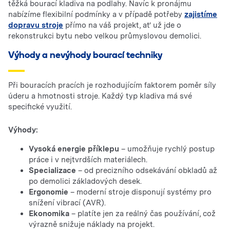
těžká bourací kladiva na podlahy. Navíc k pronájmu
nabízíme flexibilní podmínky a v případě potřeby
zajistíme
dopravu stroje
přímo na váš projekt, ať už jde o
rekonstrukci bytu nebo velkou průmyslovou demolici.
Výhody a nevýhody bourací techniky
Při bouracích pracích je rozhodujícím faktorem poměr síly
úderu a hmotnosti stroje. Každý typ kladiva má své
specifické využití.
Výhody:
Vysoká energie příklepu
– umožňuje rychlý postup
práce i v nejtvrdších materiálech.
Specializace
– od precizního odsekávání obkladů až
po demolici základových desek.
Ergonomie
– moderní stroje disponují systémy pro
snížení vibrací (AVR).
Ekonomika
– platíte jen za reálný čas používání, což
výrazně snižuje náklady na projekt.