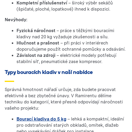
Kompletní příslušenství
– široký výběr sekáčů
(špičaté, ploché, lopatkové) ihned k dispozici.
Nevýhody:
Fyzická náročnost
– práce s těžkými bouracími
kladivy nad 20 kg vyžaduje zkušenosti a sílu.
Hlučnost a prašnost
– při práci v interiérech
doporučujeme použít ochranné pomůcky a odsávání.
Závislost na zdroji
– elektrické modely potřebují
stabilní síť, pneumatické zase kompresor.
Typy bouracích kladiv v naší nabídce
Správná hmotnost nářadí určuje, zda budete pracovat
efektivně a bez zbytečné únavy. V Ramirentu dělíme
techniku do kategorií, které přesně odpovídají náročnosti
vašeho projektu:
Bourací kladiva do 5 kg
– lehká a kompaktní, ideální
pro odstraňování starých obkladů, omítek, dlažeb
nebo vysekávání drážek pro instalace.