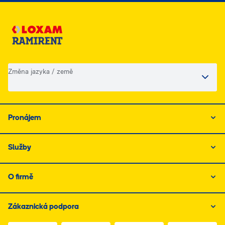
Změna jazyka / země
Pronájem
Služby
O firmě
Zákaznická podpora