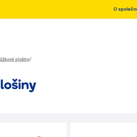
O společn
/
nůžkové plošiny
lošiny