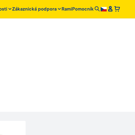
osti
Zákaznická podpora
RamiPomocník