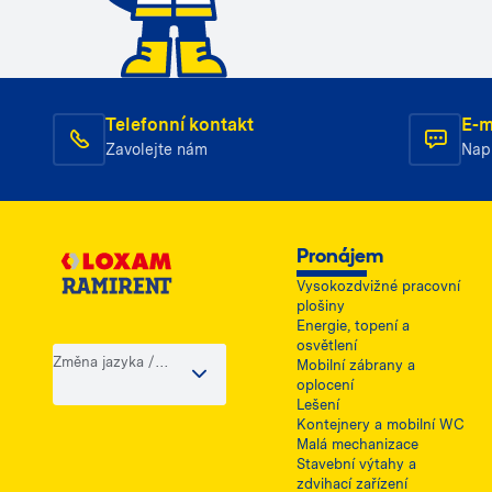
Telefonní kontakt
E-m
Zavolejte nám
Nap
Pronájem
Vysokozdvižné pracovní
plošiny
Energie, topení a
osvětlení
Změna jazyka /
Mobilní zábrany a
země
oplocení
Lešení
Kontejnery a mobilní WC
Malá mechanizace
Stavební výtahy a
zdvihací zařízení