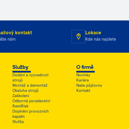
ailový kontakt
Lokace
ište nám
Kde nás najdete
Služby
O firmě
Dodání a vyzvednutí
Novinky
strojů
Kariéra
Montáž a demontáž
Naše půjčovny
Obsluha strojů
Kontakt
Zaškolení
Odborné poradenství
RamiRisk
Doplnění provozních
kapalin
Služby