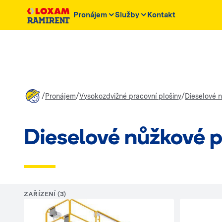
Pronájem
Služby
Kontakt
/
/
/
Pronájem
Vysokozdvižné pracovní plošiny
Dieselové 
Dieselové nůžkové p
ZAŘÍZENÍ (3)