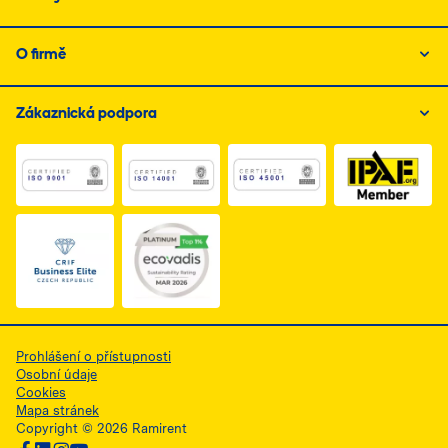
O firmě
Zákaznická podpora
Link do dokumentu PDF z certyfikatem ISO 1, otwiera s
Link do dokumentu PDF z certyfikatem I
Link do dokumentu PDF z
Link do dokumentu PDF z certyfikatem Business Elite, 
Prohlášení o přístupnosti
Osobní údaje
Cookies
Mapa stránek
Copyright © 2026 Ramirent