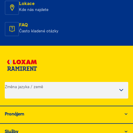
Lokace
Kde nás najdete
FAQ
Často kladené otázky
Změna jazyka / země
Pronájem
Služby