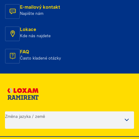
E-mailový kontakt
Napište nám
Lokace
Kde nás najdete
FAQ
Často kladené otázky
Změna jazyka / země