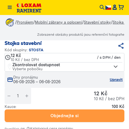
/
/
/
/
Pronájem
Mobilní zábrany a oplocení
Stavební stojky
Stojka st
Zobrazené obrázky produktů jsou referenční fotografie
Stojka stavební
Kód skupiny:
STOSTA
12 Kč
/ s DPH / den
10 Kč / bez DPH
Zkontrolovat dostupnost
Vyberte pobočku
Dny pronájmu
Upravit
06-08-2026
–
06-08-2026
12 Kč
10 Kč / bez DPH
100 Kč
Kauce:
Objednejte si
·
Katalogová cena pronájmu.