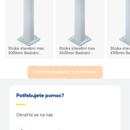
Stojka stavební max.
Stojka stavební max.
Stojka sta
3000mm Bednění
3500mm Bednění
4100mm Be
stropní - modrý pruh
stropní - zelený pruh
stropní - ž
Vyberte produkty k porovnání
Potřebujete pomoc?
Obraťte se na nás