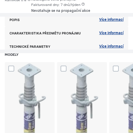
RamiRisk 0%
Fakturované dny: 7 dnů/týden
Nevztahuje se na propagační akce
Více informací
POPIS
Více informací
CHARAKTERISTIKA PŘEDMĚTU PRONÁJMU
Více informací
TECHNICKÉ PARAMETRY
MODELY
Dodaj produkt Stojka stavební max. 3000mm Bednění stropní - mod
Dodaj produkt Stojka stavební max. 35
Dodaj prod