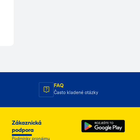
FAQ
Často kladené otázky
Zákaznická
podpora
Podmínky pronájmu