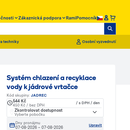
ečnosti
Zákaznická podpora
RamiPomocník
a techniky
Osobní vyzvednutí
Systém chlazení a recyklace
vody k jádrové vrtačce
Kód skupiny:
JADREC
544 Kč
/ s DPH / den
450 Kč / bez DPH
Zkontrolovat dostupnost
Vyberte pobočku
Dny pronájmu
Upravit
07-08-2026
–
07-08-2026