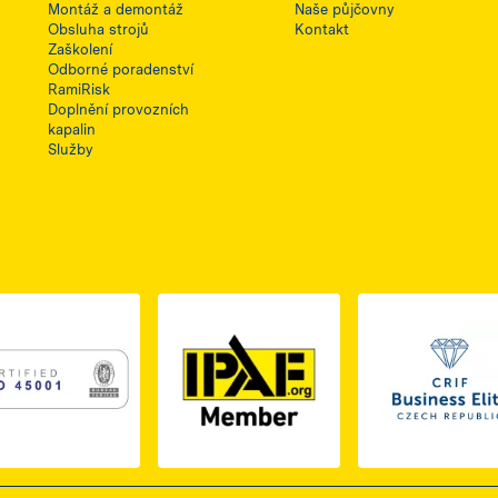
Montáž a demontáž
Naše půjčovny
Obsluha strojů
Kontakt
Zaškolení
Odborné poradenství
RamiRisk
Doplnění provozních
kapalin
Služby
1, otwiera się w nowej karcie
PDF z certyfikatem ISO 2, otwiera się w nowej karcie
Link do dokumentu PDF z certyfikatem ISO 3, otwiera s
Link 