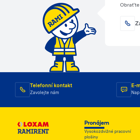
Obraťte 
Z
Telefonní kontakt
E-m
Zavolejte nám
Nap
Pronájem
Vysokozdvižné pracovní
plošiny