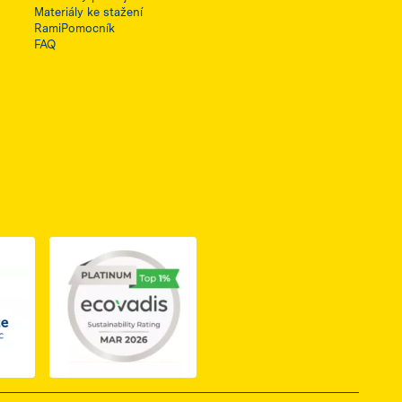
Materiály ke stažení
RamiPomocník
FAQ
ię w nowej karcie
do dokumentu PDF z certyfikatem Business Elite, otwiera się 