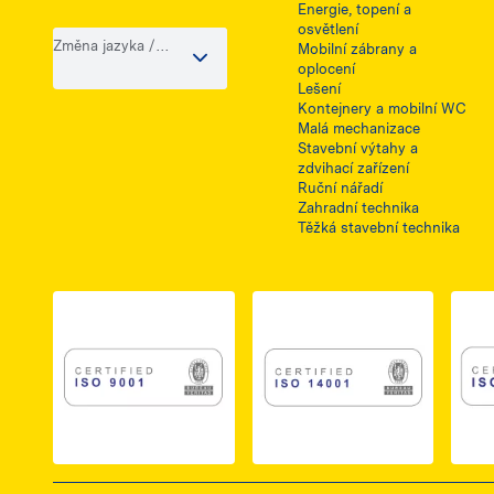
Energie, topení a
osvětlení
Změna jazyka /
Mobilní zábrany a
země
oplocení
Lešení
Kontejnery a mobilní WC
Malá mechanizace
Stavební výtahy a
zdvihací zařízení
Ruční nářadí
Zahradní technika
Těžká stavební technika
Link do dokumentu PDF z certyfikatem ISO 
Link do dokumentu 