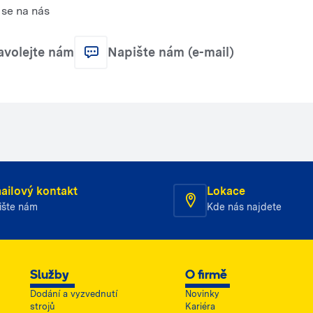
se na nás
avolejte nám
Napište nám (e-mail)
ailový kontakt
Lokace
ište nám
Kde nás najdete
Služby
O firmě
Dodání a vyzvednutí
Novinky
strojů
Kariéra