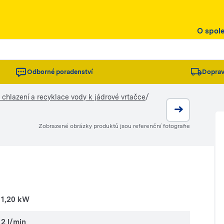
O spol
Odborné poradenství
Doprav
/
chlazení a recyklace vody k jádrové vrtačce
Zobrazené obrázky produktů jsou referenční fotografie
1,20 kW
2 l/min