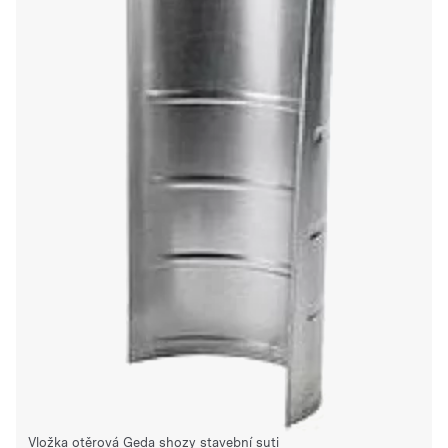
Vložka otěrová Geda shozy stavební suti