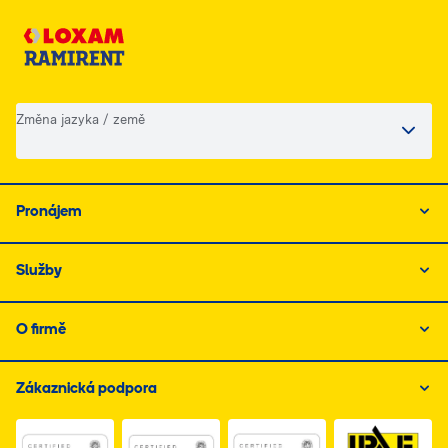
Změna jazyka / země
Pronájem
Služby
O firmě
Zákaznická podpora