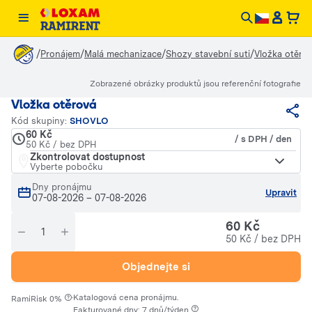
/
/
/
/
Pronájem
Malá mechanizace
Shozy stavební suti
Vložka otěro
Zobrazené obrázky produktů jsou referenční fotografie
Vložka otěrová
Kód skupiny:
SHOVLO
60 Kč
/ s DPH / den
50 Kč / bez DPH
Zkontrolovat dostupnost
Vyberte pobočku
Dny pronájmu
Upravit
07-08-2026
–
07-08-2026
60 Kč
50 Kč / bez DPH
Objednejte si
·
Katalogová cena pronájmu.
RamiRisk 0%
Fakturované dny: 7 dnů/týden