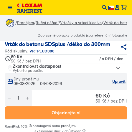
/
/
/
/
Pronájem
Ruční nářadí
Vrtačky a vrtací kladiva
Vrták do beton
Zobrazené obrázky produktů jsou referenční fotografie
Vrták do betonu SDSplus /délka do 300mm
Kód skupiny:
VRTPLUD300
60 Kč
/ s DPH / den
50 Kč / bez DPH
Zkontrolovat dostupnost
Vyberte pobočku
Dny pronájmu
Upravit
06-08-2026
–
06-08-2026
60 Kč
50 Kč / bez DPH
Objednejte si
·
Katalogová cena pronájmu.
RamiRisk 10%
Fakturované dny: 7 dnů/týden