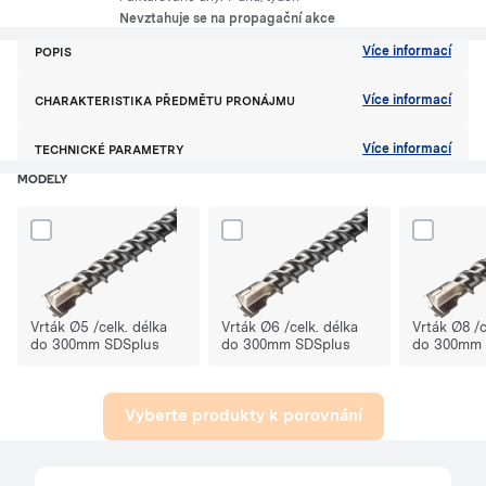
Nevztahuje se na propagační akce
Více informací
POPIS
Více informací
CHARAKTERISTIKA PŘEDMĚTU PRONÁJMU
Více informací
TECHNICKÉ PARAMETRY
MODELY
Dodaj produkt Vrták Ø5 /celk. délka do 300mm SDSplus do porówna
Dodaj produkt Vrták Ø6 /celk. délka 
Dodaj prod
Vrták Ø5 /celk. délka
Vrták Ø6 /celk. délka
Vrták Ø8 /c
do 300mm SDSplus
do 300mm SDSplus
do 300mm 
Vyberte produkty k porovnání