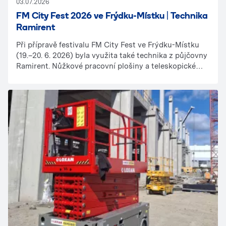
03.07.2026
FM City Fest 2026 ve Frýdku-Místku | Technika
Ramirent
Při přípravě festivalu FM City Fest ve Frýdku-Místku
(19.–20. 6. 2026) byla využita také technika z půjčovny
Ramirent. Nůžkové pracovní plošiny a teleskopické
manipulátory pomáhaly při montáži pódiových
konstrukcí, instalaci audiovizuální techniky,
technického vybavení i manipulaci s materiálem v
zázemí areálu. Spolehlivá technika podpořila práci
realizačních týmů a přispěla k efektivnímu průběhu
příprav této oblíbené kulturní akce.