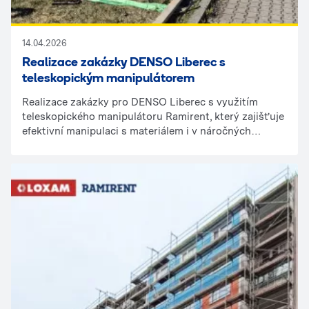
14.04.2026
Realizace zakázky DENSO Liberec s
teleskopickým manipulátorem
Realizace zakázky pro DENSO Liberec s využitím
teleskopického manipulátoru Ramirent, který zajišťuje
efektivní manipulaci s materiálem i v náročných
provozních podmínkách. Robustní technika, rychlost
nasazení a spolehlivý výkon – to vše přímo na místě
realizace, navíc s jedinečným výhledem na dominantu
regionu Ještěd.