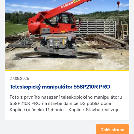
27.08.2025
Teleskopický manipulátor 558P210R PRO
Foto z prvního nasazení teleskopického manipulátoru
558P210R PRO na stavbe dálnice D3 poblíž obce
Kaplice (v úseku Třebonín – Kaplice. Stavbu realizuje
společnost Metrostav Infrastructure. Vyfoceno
5.8.2025, jižní Čechy.
Další strana