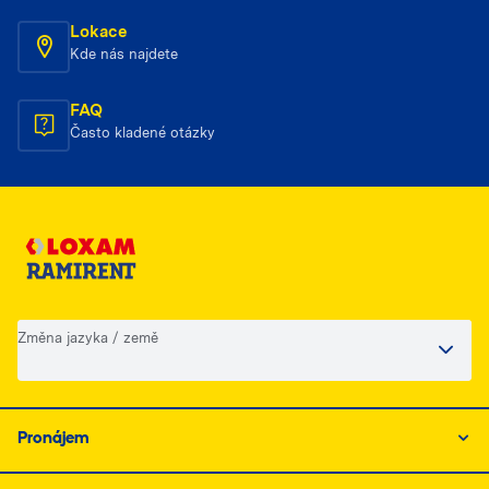
Lokace
Kde nás najdete
FAQ
Často kladené otázky
Změna jazyka / země
Pronájem