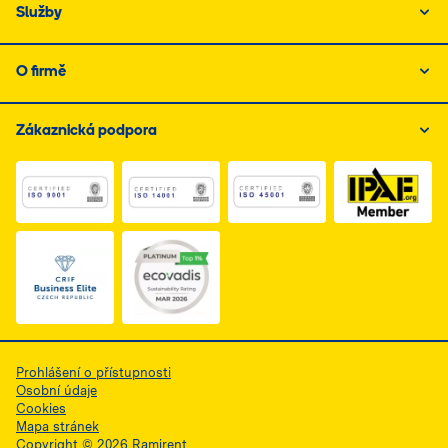
Služby
O firmě
Zákaznická podpora
Link do dokumentu PDF z certyfikatem ISO 1, otwiera s
Link do dokumentu PDF z certyfikatem I
Link do dokumentu PDF z
Link do dokumentu PDF z certyfikatem Business Elite, 
Prohlášení o přístupnosti
Osobní údaje
Cookies
Mapa stránek
Copyright © 2026 Ramirent