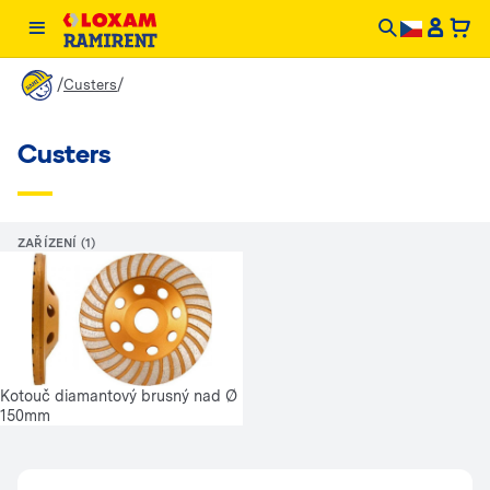
/
/
Custers
Custers
ZAŘÍZENÍ (1)
Kotouč diamantový brusný nad Ø
150mm