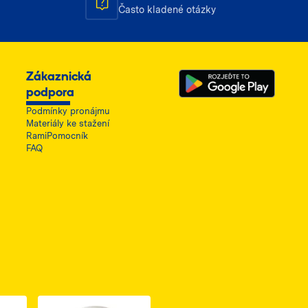
Často kladené otázky
Zákaznická
podpora
Podmínky pronájmu
Materiály ke stažení
RamiPomocník
FAQ