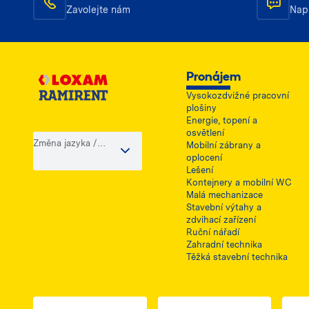
Zavolejte nám
Nap
Pronájem
Vysokozdvižné pracovní
plošiny
Energie, topení a
osvětlení
Změna jazyka /
Mobilní zábrany a
země
oplocení
Lešení
Kontejnery a mobilní WC
Malá mechanizace
Stavební výtahy a
zdvihací zařízení
Ruční nářadí
Zahradní technika
Těžká stavební technika