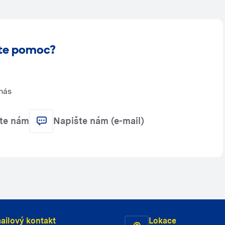
te pomoc?
nás
jte nám
Napište nám (e-mail)
ailový kontakt
Lokace