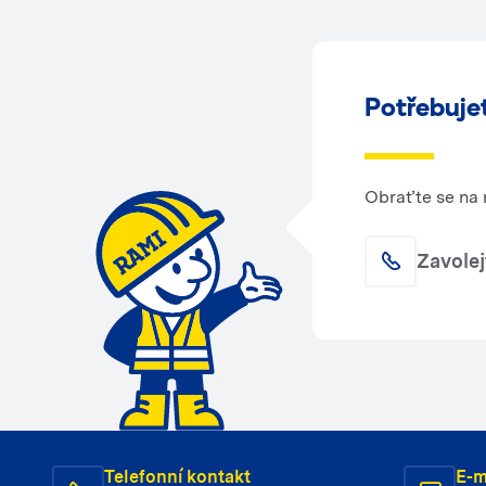
Potřebuje
Obraťte se na 
Zavole
Telefonní kontakt
E-m