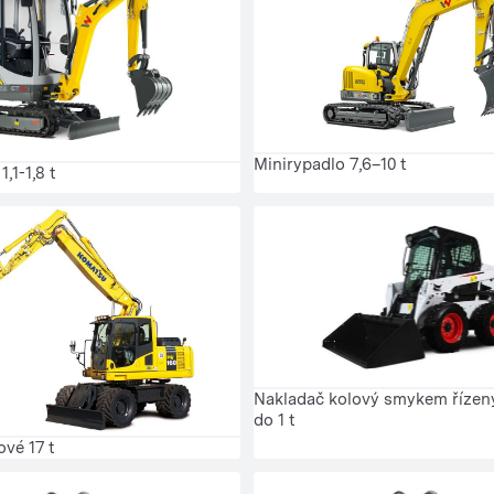
Minirypadlo 7,6–10 t
,1-1,8 t
Nakladač kolový smykem řízen
do 1 t
ové 17 t