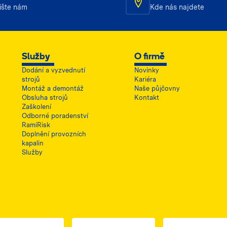
ište nám
Kde nás najdete
Služby
O firmě
Dodání a vyzvednutí
Novinky
strojů
Kariéra
Montáž a demontáž
Naše půjčovny
Obsluha strojů
Kontakt
Zaškolení
Odborné poradenství
RamiRisk
Doplnění provozních
kapalin
Služby