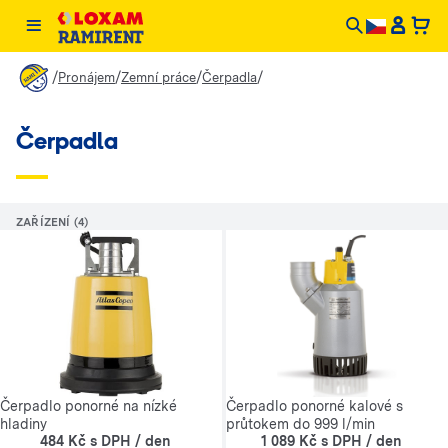
/
/
/
/
Pronájem
Zemní práce
Čerpadla
Čerpadla
ZAŘÍZENÍ (4)
Čerpadlo ponorné na nízké
Čerpadlo ponorné kalové s
hladiny
průtokem do 999 l/min
484 Kč s DPH / den
1 089 Kč s DPH / den