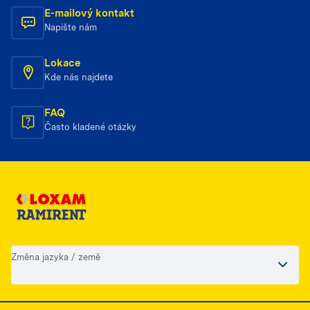
E-mailový kontakt
Napište nám
Lokace
Kde nás najdete
FAQ
Často kladené otázky
Změna jazyka / země