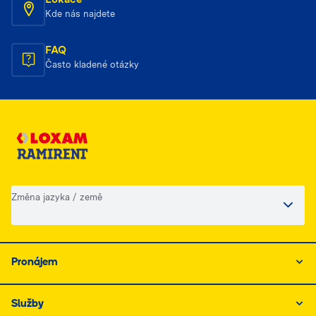
Kde nás najdete
FAQ
Často kladené otázky
Změna jazyka / země
Pronájem
Služby