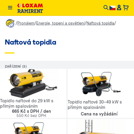
/
/
/
/
Pronájem
Energie, topení a osvětlení
Naftová topidla
Naftová topidla
ZAŘÍZENÍ (5)
Topidlo naftové do 29 kW s
Topidlo naftové 30–49 kW s
přímým spalováním
přímým spalováním
665 Kč s DPH / den
Cena na vyžádání
550 Kč bez DPH