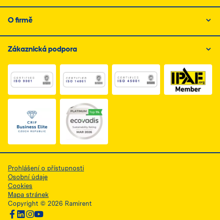
O firmě
Zákaznická podpora
Link do dokumentu PDF z certyfikatem ISO 1, otwiera s
Link do dokumentu PDF z certyfikatem I
Link do dokumentu PDF z
Link do dokumentu PDF z certyfikatem Business Elite, 
Prohlášení o přístupnosti
Osobní údaje
Cookies
Mapa stránek
Copyright © 2026 Ramirent