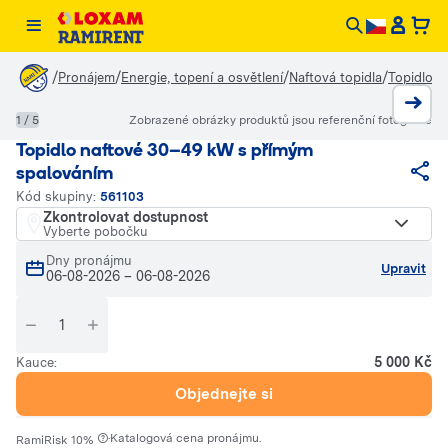
/
/
/
/
Pronájem
Energie, topení a osvětlení
Naftová topidla
Topidlo 
1 / 5
Zobrazené obrázky produktů jsou referenční fotografie
Topidlo naftové 30–49 kW s přímým
spalováním
Kód skupiny:
561103
Zkontrolovat dostupnost
Vyberte pobočku
Dny pronájmu
Upravit
06-08-2026
–
06-08-2026
5 000 Kč
Kauce:
Objednejte si
·
Katalogová cena pronájmu.
RamiRisk 10%