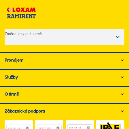
Změna jazyka / země
Pronájem
Služby
O firmě
Zákaznická podpora