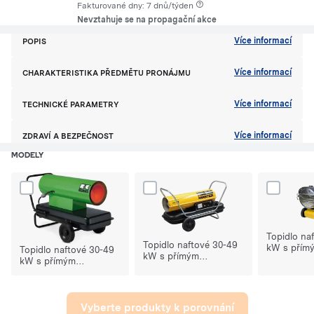
Fakturované dny: 7 dnů/týden
Nevztahuje se na propagační akce
Více informací
POPIS
Více informací
CHARAKTERISTIKA PŘEDMĚTU PRONÁJMU
Více informací
TECHNICKÉ PARAMETRY
Více informací
ZDRAVÍ A BEZPEČNOST
MODELY
Dodaj produkt Topidlo naftové 30-49 kW s přímým spalováním DZH
Dodaj produkt Topidlo naftové 30-49 
Dodaj prod
Topidlo na
Topidlo naftové 30-49
kW s přím
Topidlo naftové 30-49
kW s přímým
spalování
kW s přímým
spalováním B150CED
spalováním DZH30
Vyberte produkty k porovnání